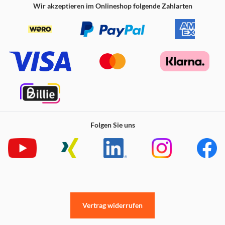
ohne die JBL QuantumENGINE zu passieren. Die
Wir akzeptieren im Onlineshop folgende Zahlarten
integrierte Head-Tracking-Technologie bietet dir die
zusätzliche Genauigkeit und akustische Präsenz, die du
benötigst, um das Spiel zu gewinnen.
JBL QuantumSPHERE 360™, mit JBL QuantumENGINE
über den USB-A-Dongle/-Adapter auf Windows 10/11,
bietet dir professionelles 3D-Audio auf deinem PC.
Mit der Hi-Res-zertifiziertem JBL QuantumSOUND
Signature bist du mitten im Spiel
Vom leisesten Schritt bis zur lautesten Explosion sorgt
JBL QuantumSOUND Signature dafür, dass jede Szene
Folgen Sie uns
episch wirkt und jeder Spieler noch besser wird. Die Hi-
Res-zertifizierten 50-mm-Neodym-Treiber liefern eine
von JBL-Audiospezialisten abgestimmte und speziell für
Spiele entwickelte Soundkurve. Unser charakteristisches
Audio erzeugt die realistischste Soundlandschaft für
einen Spielvorteil in jedem Kampf.
Kabelloses System mit geringer Latenz
Vertrag widerrufen
Sekundenbruchteile können über Weiterspielen oder
Neuanfang entscheiden. Deshalb sorgt die 2,4-GHz-