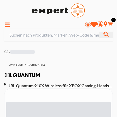
0
»
Web-Code: 18290025384
JBL Quantum 910X Wireless für XBOX Gaming-Headset
(Kompatibel mit PC, Switch, kabellos, Noise Cancelling)