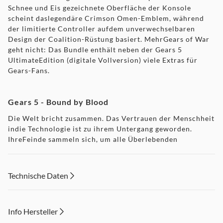
Schnee und Eis gezeichnete Oberfläche der Konsole
scheint daslegendäre Crimson Omen-Emblem, während
der limitierte Controller aufdem unverwechselbaren
Design der Coalition-Rüstung basiert. MehrGears of War
geht nicht: Das Bundle enthält neben der Gears 5
UltimateEdition (digitale Vollversion) viele Extras für
Gears-Fans.
Gears 5 - Bound by Blood
Die Welt bricht zusammen. Das Vertrauen der Menschheit
indie Technologie ist zu ihrem Untergang geworden.
IhreFeinde sammeln sich, um alle Überlebenden
auszulöschen.Bereise als Kait die bislang größte und
schönste Gears-Welt,um die Ursprünge der Locust
aufzudecken. Exklusiv auf XboxOne und Windows 10.
Technische Daten
Mehr Gears of War geht nicht
Info Hersteller
Neben 5 spannenden Modi in der Gears 5 Ultimate