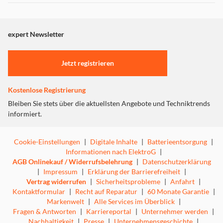
Editionerwarten dich mit der Gears of War Ultimate
Dieser Inhalt wird aufgrund Ihrer Cookie Präferenzen nicht
Edition sowieGears of War 2, 3 und 4 weitere legendäre
angezeigt. Um diesen Inhalt anzuzeigen aktivieren Sie bitte
Abenteuer.
"Marketing".
expert Newsletter
Einstellungen anpassen
Die leistungsstärkste Konsole der Welt
Jetzt registrieren
Mit über 6 Teraflops Grafik-Prozessorleistung genießt
duSpiele in einer nie dagewesenen Pracht, viele davon
Kostenlose Registrierung
innativem 4K bei 60 FPS.
Bleiben Sie stets über die aktuellsten Angebote und Techniktrends
informiert.
Cookie-Einstellungen
|
Digitale Inhalte
|
Batterieentsorgung
|
Informationen nach ElektroG
|
AGB Onlinekauf / Widerrufsbelehrung
|
Datenschutzerklärung
|
Impressum
|
Erklärung der Barrierefreiheit
|
Vertrag widerrufen
|
Sicherheitsprobleme
|
Anfahrt
|
Kontaktformular
|
Recht auf Reparatur
|
60 Monate Garantie
|
Markenwelt
|
Alle Services im Überblick
|
Fragen & Antworten
|
Karriereportal
|
Unternehmer werden
|
Nachhaltigkeit
|
Presse
|
Unternehmensgeschichte
|