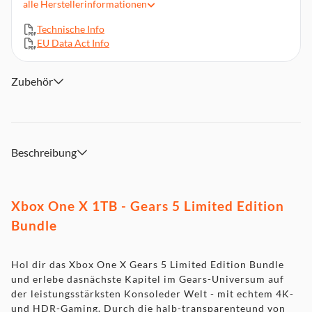
alle
Herstellerinformationen
Gears 5 Ultimate Edition (Digitale Vollversion)
Xbox Wireless Controller - Kait Diaz Limited Edition
Technische Info
EU Data Act Info
Gears of War Ultimate Edition (Digitale Vollversion)
Gears of War 2, 3 und 4 (Digitale Vollversion)
Zubehör
Beschreibung
Xbox One X 1TB - Gears 5 Limited Edition
Bundle
Hol dir das Xbox One X Gears 5 Limited Edition Bundle
und erlebe dasnächste Kapitel im Gears-Universum auf
der leistungsstärksten Konsoleder Welt - mit echtem 4K-
und HDR-Gaming. Durch die halb-transparenteund von