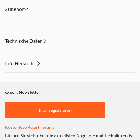
Zubehör
Technische Daten
Info Hersteller
Dieser Inhalt wird aufgrund Ihrer Cookie Präferenzen nicht
angezeigt. Um diesen Inhalt anzuzeigen aktivieren Sie bitte
"Marketing".
expert Newsletter
Einstellungen anpassen
Jetzt registrieren
Kostenlose Registrierung
Bleiben Sie stets über die aktuellsten Angebote und Techniktrends