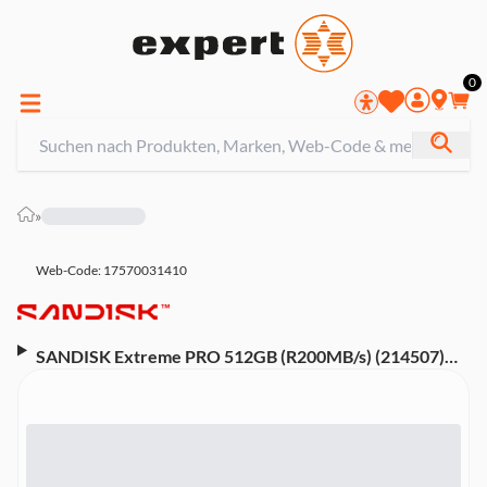
0
»
Web-Code: 17570031410
SANDISK Extreme PRO 512GB (R200MB/s) (214507)
micro SDXC Speicherkarte (Adapter, 2 Jahre
RescuePRO Deluxe)