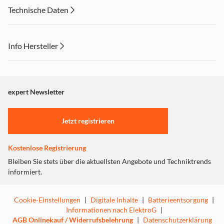
Technische Daten
Info Hersteller
Dieser Inhalt wird aufgrund Ihrer Cookie Präferenzen nicht
angezeigt. Um diesen Inhalt anzuzeigen aktivieren Sie bitte
"Marketing".
expert Newsletter
Einstellungen anpassen
Jetzt registrieren
Kostenlose Registrierung
Bleiben Sie stets über die aktuellsten Angebote und Techniktrends
informiert.
Cookie-Einstellungen
|
Digitale Inhalte
|
Batterieentsorgung
|
Informationen nach ElektroG
|
AGB Onlinekauf / Widerrufsbelehrung
|
Datenschutzerklärung