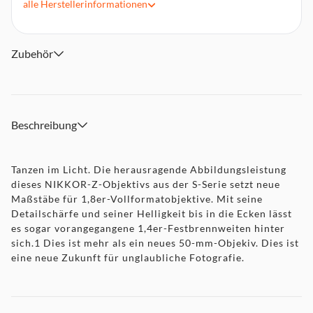
alle
Herstellerinformationen
Linsen und Linsen mit Nanokristallvergütung)
Filtergewinde 62 mm (P = 0,75 mm)
Fokussierung Autofokus, manueller Fokus
Zubehör
Inkl. Vorderer Objektivdeckel LC-62B (62 mm) mit
Schnappverschluss, Hinterer Objektivdeckel LF-N1,
Bajonett-Gegenlichtblende HB-90, Objektivtasche CL-C1
Beschreibung
Tanzen im Licht. Die herausragende Abbildungsleistung
dieses NIKKOR-Z-Objektivs aus der S-Serie setzt neue
Maßstäbe für 1,8er-Vollformatobjektive. Mit seine
Detailschärfe und seiner Helligkeit bis in die Ecken lässt
es sogar vorangegangene 1,4er-Festbrennweiten hinter
sich.1 Dies ist mehr als ein neues 50-mm-Objekiv. Dies ist
eine neue Zukunft für unglaubliche Fotografie.