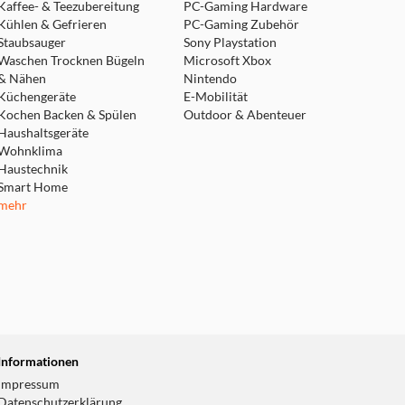
Kaffee- & Teezubereitung
PC-Gaming Hardware
Kühlen & Gefrieren
PC-Gaming Zubehör
Staubsauger
Sony Playstation
Waschen Trocknen Bügeln
Microsoft Xbox
& Nähen
Nintendo
Küchengeräte
E-Mobilität
Kochen Backen & Spülen
Outdoor & Abenteuer
Haushaltsgeräte
Wohnklima
Haustechnik
Smart Home
mehr
Informationen
Impressum
Datenschutzerklärung