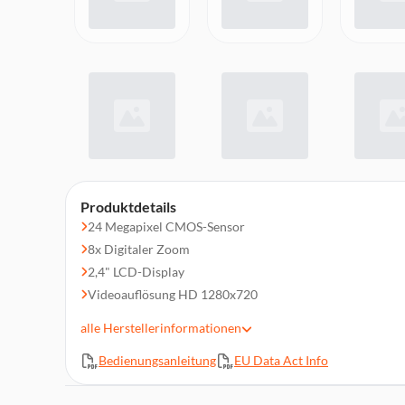
Produktdetails
24 Megapixel CMOS-Sensor
8x Digitaler Zoom
2,4" LCD-Display
Videoauflösung HD 1280x720
Lithium-Batterie
alle
Herstellerinformationen
Gesichtserkennung, Bildstabilisierung, Rotaugenreduzie
Bedienungsanleitung
EU Data Act Info
Maße: 95 X 58 X 27 mm, Gewicht: 89 g