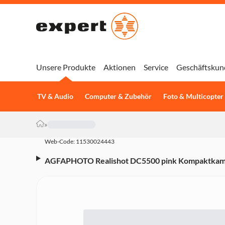
Unsere Produkte
Aktionen
Service
Geschäftskun
TV & Audio
Computer & Zubehör
Foto & Multicopter
»
Web-Code: 11530024443
AGFAPHOTO Realishot DC5500 pink Kompaktkamera
Zoom, 2,4" LCD-Display, HD Video)