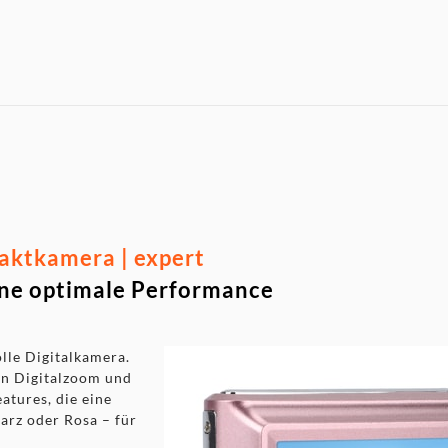
tkamera | expert
eine optimale Performance
lle Digitalkamera.
en Digitalzoom und
atures, die eine
warz oder Rosa – für