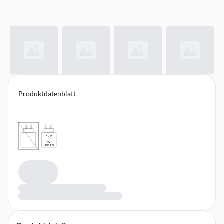
Produktdatenblatt
5 - 15
W
USB PD