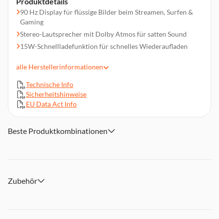
Produktdetails
90 Hz Display für flüssige Bilder beim Streamen, Surfen &
Gaming
Stereo-Lautsprecher mit Dolby Atmos für satten Sound
15W-Schnellladefunktion für schnelles Wiederaufladen
Google Gemini AI für smarte Unterstützung im Alltag
alle
Herstellerinformationen
Samsung Notes für einfaches Erstellen & Organisieren von
Notizen
Technische Info
Nahtlose Integration ins Samsung Galaxy Ecosystem
Sicherheitshinweise
EU Data Act Info
Großes Display als Upgrade vom Smartphone-Format
Lange Akkulaufzeit für stundenlanges Entertainment
unterwegs
Beste Produktkombinationen
Perfekt für Streaming, Gaming & Browsen
Allround-Tablet für Entertainment, Produktivität & smarte
Features
Zubehör