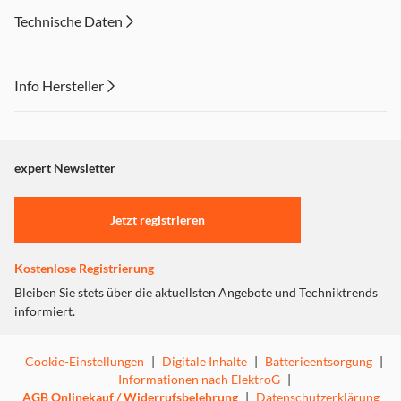
Technische Daten
Info Hersteller
Dieser Inhalt wird aufgrund Ihrer Cookie Präferenzen nicht
angezeigt. Um diesen Inhalt anzuzeigen aktivieren Sie bitte
"Marketing".
expert Newsletter
Einstellungen anpassen
Jetzt registrieren
Kostenlose Registrierung
Bleiben Sie stets über die aktuellsten Angebote und Techniktrends
informiert.
Cookie-Einstellungen
|
Digitale Inhalte
|
Batterieentsorgung
|
Informationen nach ElektroG
|
AGB Onlinekauf / Widerrufsbelehrung
|
Datenschutzerklärung