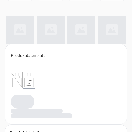
Produktdatenblatt
15 - 60
W
USB PD