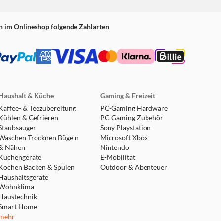
n im Onlineshop folgende Zahlarten
Haushalt & Küche
Gaming & Freizeit
Kaffee- & Teezubereitung
PC-Gaming Hardware
Kühlen & Gefrieren
PC-Gaming Zubehör
Staubsauger
Sony Playstation
Waschen Trocknen Bügeln
Microsoft Xbox
& Nähen
Nintendo
Küchengeräte
E-Mobilität
Kochen Backen & Spülen
Outdoor & Abenteuer
Haushaltsgeräte
Wohnklima
Haustechnik
Smart Home
mehr