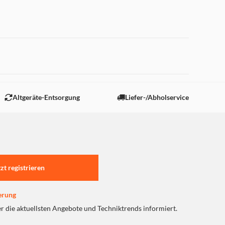
 "Marketing".
Altgeräte-Entsorgung
Liefer-/Abholservice
tzt registrieren
erung
er die aktuellsten Angebote und Techniktrends informiert.