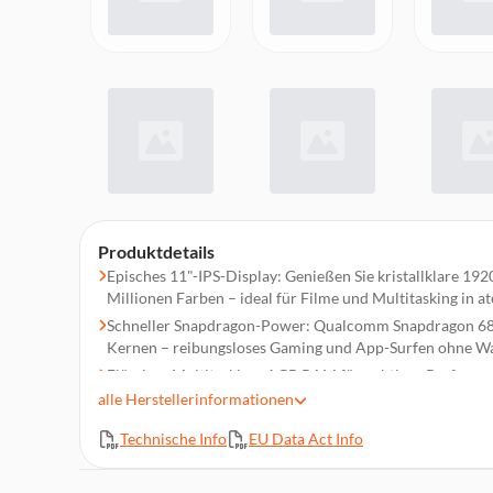
Produktdetails
Episches 11"-IPS-Display: Genießen Sie kristallklare 192
Millionen Farben – ideal für Filme und Multitasking in 
Schneller Snapdragon-Power: Qualcomm Snapdragon 680
Kernen – reibungsloses Gaming und App-Surfen ohne Wa
Flüssiges Multitasking: 4 GB RAM für nahtlose Performa
Unterhaltung – Ihr Tablet bleibt immer einen Schritt vora
alle
Herstellerinformationen
Großzügiger Speicher: 128 GB interner Speicher für all 
Technische Info
EU Data Act Info
erweitern Sie bei Bedarf!
Kristallklare Audio-Show: 4 eingebaute Lautsprecher un