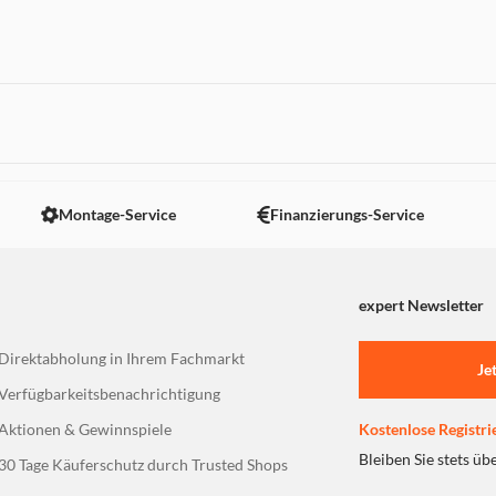
it HDR-Support – schnappen
7997 Minuten Laufzeit – ein
ooth 5.1 für blitzschnelle
 nicht angezeigt. Um diesen Inhalt anzuzeigen aktivieren Sie bitte
 dünn) mit IP40-Schutz –
Montage-Service
Finanzierungs-Service
uesten OS – personalisierbar,
expert Newsletter
Direktabholung in Ihrem Fachmarkt
Je
Verfügbarkeitsbenachrichtigung
Aktionen & Gewinnspiele
Kostenlose Registri
Bleiben Sie stets üb
30 Tage Käuferschutz durch Trusted Shops