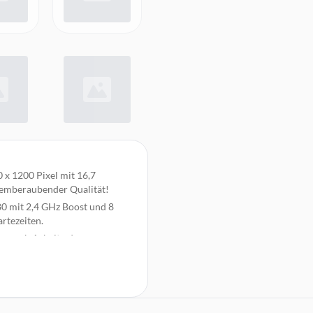
0 x 1200 Pixel mit 16,7
atemberaubender Qualität!
 mit 2,4 GHz Boost und 8
rtezeiten.
nce, ob Arbeit oder
us.
Ihre Fotos, Videos und Apps –
d 1 Mikrofon für immersiven