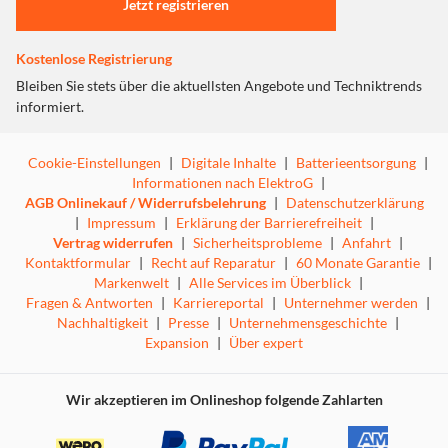
Jetzt registrieren
auszurichten. Und mit dem mitgelieferten Rakel, dem
Mikrofasertuch und dem Staubentferner Sticker kannst du
Kostenlose Registrierung
ganz leicht eingeschlossene Luftblasen oder Staub von
deinem Display entfernen.
Bleiben Sie stets über die aktuellsten Angebote und Techniktrends
informiert.
Cookie-Einstellungen
|
Digitale Inhalte
|
Batterieentsorgung
|
Informationen nach ElektroG
|
AGB Onlinekauf / Widerrufsbelehrung
|
Datenschutzerklärung
|
Impressum
|
Erklärung der Barrierefreiheit
|
Vertrag widerrufen
|
Sicherheitsprobleme
|
Anfahrt
|
Kontaktformular
|
Recht auf Reparatur
|
60 Monate Garantie
|
Markenwelt
|
Alle Services im Überblick
|
Fragen & Antworten
|
Karriereportal
|
Unternehmer werden
|
Nachhaltigkeit
|
Presse
|
Unternehmensgeschichte
|
Expansion
|
Über expert
Wir akzeptieren im Onlineshop folgende Zahlarten