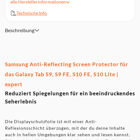
alle
Herstellerinformationen
Zwei Displayschutzfolien im Lieferumfang enthalten
Kompatibel mit dem Galaxy Tab S9, S9 FE, S10 FE, S10 Lite
Technische Info
Beschreibung
Samsung Anti-Reflecting Screen Protector für
das Galaxy Tab S9, S9 FE, S10 FE, S10 Lite |
expert
Reduziert Spiegelungen für ein beeindruckendes
Seherlebnis
Die Displayschutzfolie ist mit einer Anti-
Reflexionsschicht überzogen, mit der du deine Inhalte
auch in hellen Umgebungen klar sehen und lesen kannst.