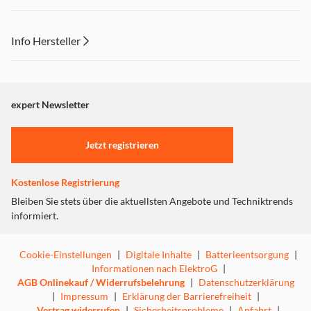
Daten zuverlässig.
Mit dem SanDisk SSD Dashboard behalten Sie die Leistung
stets im Blick und profitieren von einer einfachen
Info Hersteller
Einrichtung, inkl. Klonsoftware und Tools zur
Laufwerksanalyse. Wer seinen PC modernisieren möchte,
Dieser Inhalt wird aufgrund Ihrer Cookie Präferenzen nicht
erhält mit der SanDisk Ultra 3D SSD ein leistungsstarkes
angezeigt. Um diesen Inhalt anzuzeigen aktivieren Sie bitte
Upgrade, das ältere Systeme in beeindruckend schnelle
"Marketing".
expert Newsletter
und leise Arbeitsmaschinen verwandelt.
Einstellungen anpassen
Jetzt registrieren
Kostenlose Registrierung
Bleiben Sie stets über die aktuellsten Angebote und Techniktrends
informiert.
Cookie-Einstellungen
|
Digitale Inhalte
|
Batterieentsorgung
|
Informationen nach ElektroG
|
AGB Onlinekauf / Widerrufsbelehrung
|
Datenschutzerklärung
|
Impressum
|
Erklärung der Barrierefreiheit
|
Vertrag widerrufen
|
Sicherheitsprobleme
|
Anfahrt
|