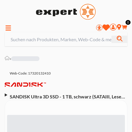
0
»
Web-Code: 17320132410
SANDISK Ultra 3D SSD - 1 TB, schwarz (SATAIII, Lesen
560MB/s, Schreiben 510MB/s)