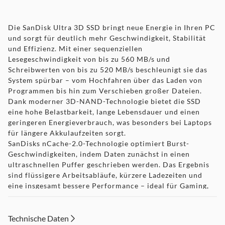
Die SanDisk Ultra 3D SSD bringt neue Energie in Ihren PC
und sorgt für deutlich mehr Geschwindigkeit, Stabilität
und Effizienz. Mit einer sequenziellen
Lesegeschwindigkeit von bis zu 560 MB/s und
Schreibwerten von bis zu 520 MB/s beschleunigt sie das
System spürbar – vom Hochfahren über das Laden von
Programmen bis hin zum Verschieben großer Dateien.
Dank moderner 3D-NAND-Technologie bietet die SSD
eine hohe Belastbarkeit, lange Lebensdauer und einen
geringeren Energieverbrauch, was besonders bei Laptops
für längere Akkulaufzeiten sorgt.
SanDisks nCache-2.0-Technologie optimiert Burst-
Geschwindigkeiten, indem Daten zunächst in einen
ultraschnellen Puffer geschrieben werden. Das Ergebnis
sind flüssigere Arbeitsabläufe, kürzere Ladezeiten und
eine insgesamt bessere Performance – ideal für Gaming,
Content-Creation oder den täglichen Büroalltag. Als
reines Solid-State-Laufwerk ohne bewegliche Teile ist die
Ultra 3D SSD stoß- und vibrationsfest und schützt Ihre
Technische Daten