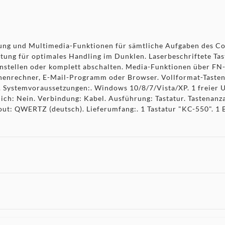
tung und Multimedia-Funktionen für sämtliche Aufgaben des Co
ung für optimales Handling im Dunklen. Laserbeschriftete Tast
 einstellen oder komplett abschalten. Media-Funktionen über FN-
henrechner, E-Mail-Programm oder Browser. Vollformat-Tastenfe
. Systemvoraussetzungen:. Windows 10/8/7/Vista/XP. 1 freier 
ch: Nein. Verbindung: Kabel. Ausführung: Tastatur. Tastenanza
yout: QWERTZ (deutsch). Lieferumfang:. 1 Tastatur "KC-550". 1
 nicht angezeigt. Um diesen Inhalt anzuzeigen aktivieren Sie bitte