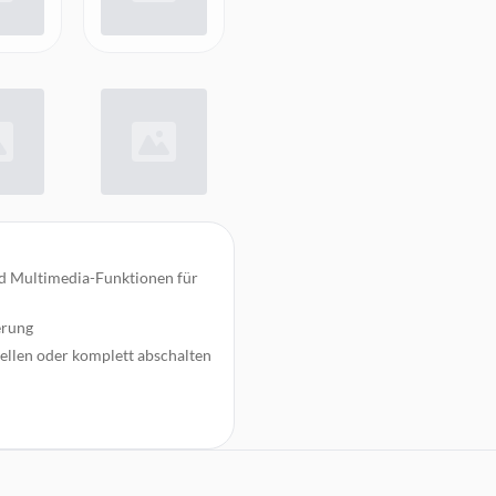
nd Multimedia-Funktionen für
erung
stellen oder komplett abschalten
rogramm oder Browser
klen
tändigkeit