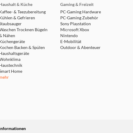
Haushalt & Küche
Gaming & Freizeit
Kaffee- & Teezubereitung
PC-Gaming Hardware
Kühlen & Gefrieren
PC-Gaming Zubehör
Staubsauger
Sony Playstation
Waschen Trocknen Bügeln
Microsoft Xbox
& Nähen
Nintendo
Küchengeräte
E-Mobilität
Kochen Backen & Spülen
Outdoor & Abenteuer
Haushaltsgeräte
Wohnklima
Haustechnik
Smart Home
mehr
Informationen