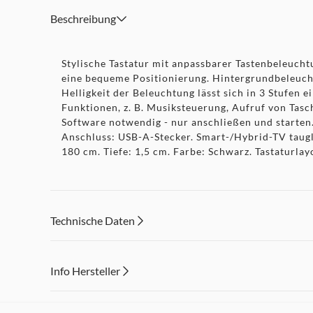
Beschreibung
Stylische Tastatur mit anpassbarer Tastenbeleuch
eine bequeme Positionierung. Hintergrundbeleucht
Helligkeit der Beleuchtung lässt sich in 3 Stufen
Funktionen, z. B. Musiksteuerung, Aufruf von Tasc
Software notwendig - nur anschließen und starten
Anschluss: USB-A-Stecker. Smart-/Hybrid-TV taugli
180 cm. Tiefe: 1,5 cm. Farbe: Schwarz. Tastaturla
Technische Daten
Info Hersteller
Dieser Inhalt wird aufgrund Ihrer Cookie Präferenzen