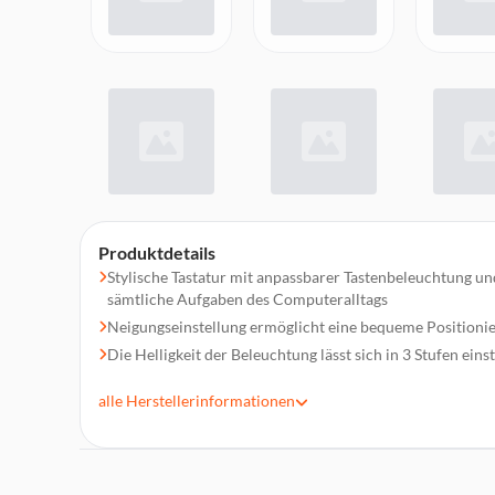
Produktdetails
Stylische Tastatur mit anpassbarer Tastenbeleuchtung u
sämtliche Aufgaben des Computeralltags
Neigungseinstellung ermöglicht eine bequeme Positioni
Die Helligkeit der Beleuchtung lässt sich in 3 Stufen ein
Musiksteuerung, Aufruf von Taschenrechner, E-Mail-P
alle
Herstellerinformationen
Hintergrundbeleuchtung für optimales Handling im Dun
Laserbeschriftete Tasten sorgen für eine hohe Abriebbes