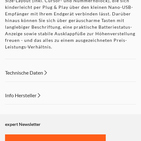
Size-Layout (inkl. Cursor- und Nummernblock), die sich
kinderleicht per Plug & Play über den kleinen Nano-USB-
Empfänger mit Ihrem Endgerät verbinden lässt. Darüber
hinaus können Sie sich über geräuscharme Tasten mit
langlebiger Beschriftung, eine praktische Batteriestatus-
Anzeige sowie stabile Ausklappfüße zur Höhenverstellung
freuen - und das alles zu einem ausgezeichneten Preis-
Leistungs-Verhältnis.
Benutzerfreundlich und übersichtlich -
Technische Daten
ohne Schnickschnack
Um die flache Funktastatur zu verbinden, platzieren Sie
bloß den beiliegenden Nano-USB-Dongle im USB-
Info Hersteller
Anschluss Ihres gewünschten Endgeräts - fertig. Die
Installation funktioniert unkompliziert und schnell per
Dieser Inhalt wird aufgrund Ihrer Cookie Präferenzen nicht
Plug & Play. Anschließend profitieren Sie von einer
angezeigt. Um diesen Inhalt anzuzeigen aktivieren Sie bitte
nahezu störungsfreien Verbindung über 2,4 GHz Funk. Die
"Marketing".
expert Newsletter
Tastatur kann mit einer Reichweite von bis zu 10 Metern
aufwarten. In ihrem bewährten Full-Size-Layout verfügt
Einstellungen anpassen
die CHERRY KW 3000 nicht nur über einen Cursor- und