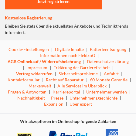
Jetzt registrieren
Nummernblock sowie die Tasten F1 bis F12, sondern
ebenfalls über vier Zusatztasten. Über diese greifen Sie im
Kostenlose Registrierung
Handumdrehen auf Taschenrechner, E-Mail, Browser und
Sleep-Modus zu. Mit unserer kostenlosen CHERRY KEYS
Bleiben Sie stets über die aktuellsten Angebote und Techniktrends
Software haben Sie die Möglichkeit, die F- und
informiert.
Sondertasten Ihrer PC-Funktastatur individuell zu
belegen. Direkt über den Zusatztasten befindet sich die
Cookie-Einstellungen
|
Digitale Inhalte
|
Batterieentsorgung
|
Batteriestatus-Anzeige, die Aufschluss darüber gibt, wann
Informationen nach ElektroG
|
es Zeit für einen Batteriewechsel ist. Die Tastatur
AGB Onlinekauf / Widerrufsbelehrung
|
Datenschutzerklärung
benötigt lediglich eine AA-Batterie.
|
Impressum
|
Erklärung der Barrierefreiheit
|
Vertrag widerrufen
|
Sicherheitsprobleme
|
Anfahrt
|
Kontaktformular
|
Recht auf Reparatur
|
60 Monate Garantie
|
Grundsolide Funktastatur - langlebig und
Markenwelt
|
Alle Services im Überblick
|
verlässlich
Fragen & Antworten
|
Karriereportal
|
Unternehmer werden
|
Nachhaltigkeit
|
Presse
|
Unternehmensgeschichte
|
Auf der CHERRY KW 3000 Funktastatur lässt sich präzise,
Expansion
|
Über expert
fehlerfrei und geräuscharm tippen, wodurch sie
problemlos auch in Großraumbüros zum Einsatz kommen
kann. Bis zu 10 Mio. Betätigungen pro Taste hält das
Wir akzeptieren im Onlineshop folgende Zahlarten
kabellose Keyboard mühelos aus, was es zu einem
zuverlässigen und langlebigen Produkt macht. Die GS-