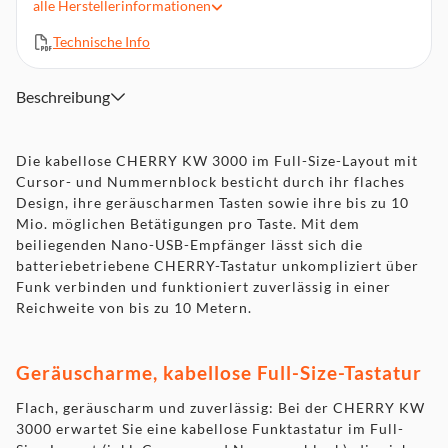
alle
Herstellerinformationen
Modus
Plug & Play-Installation über USB-Anschluss (Nano USB-
Technische Info
Empfänger)
Nahezu störungsfreie, kabellose 2,4 GHz Technologie (bis zu
Beschreibung
10 m Reichweite)
Batteriestatus-Anzeige, Rutschfeste Unterseite
Stabile, ausklappbare Aufstellfüße zur Höhenverstellung
Die kabellose CHERRY KW 3000 im Full-Size-Layout mit
Kostenlose CHERRY KEYS Software zur individuellen
Cursor- und Nummernblock besticht durch ihr flaches
Tastenbelegung
Design, ihre geräuscharmen Tasten sowie ihre bis zu 10
Mio. möglichen Betätigungen pro Taste. Mit dem
beiliegenden Nano-USB-Empfänger lässt sich die
batteriebetriebene CHERRY-Tastatur unkompliziert über
Funk verbinden und funktioniert zuverlässig in einer
Reichweite von bis zu 10 Metern.
Geräuscharme, kabellose Full-Size-Tastatur
Flach, geräuscharm und zuverlässig: Bei der CHERRY KW
3000 erwartet Sie eine kabellose Funktastatur im Full-