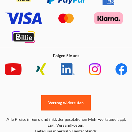
Zulassung („Geprüfte Sicherheit“) garantiert die
Einhaltung von Qualitäts- und Sicherheitsstandards. Dank
der stabilen, ausklappbaren Füße lässt sich der
Neigungswinkel der KW 3000 leicht anpassen. Ihre
rutschfeste Unterseite verleiht der Funktastatur von
CHERRY jederzeit einen festen Stand. Die Verpackung ist
zudem komplett plastikfrei, indem u.a. auf Seidenpapier
zurückgegriffen wird.
Folgen Sie uns
Unsere CHERRY KW 3000 Funktastatur ist flach, einfach
zu installieren und absolut verlässlich - das perfekte
Einstiegsprodukt. Wenn Sie sich ein langlebiges Office-
Keyboard mit einer Vielzahl von praktischen Features
wünschen, bei dem obendrein das Preis-Leistungs-
Verhältnis stimmt, sind Sie bei der KW 3000 an der
richtigen Adresse.
Vertrag widerrufen
Alle Preise in Euro und inkl. der gesetzlichen Mehrwertsteuer. ggf.
zzgl. Versandkosten.
Lieferung innerhalb Deutschlands.