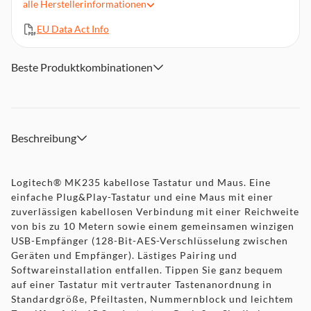
alle
Herstellerinformationen
Spritzwassergeschütztes Design. Strapazierfähige Tasten
Inkl. 2 AAA-Batterien, 1 AA-Batterie, USB-Empfänger
EU Data Act Info
Stabile ausklappbare Füße
Kompatibel mit Windows 10, Windows 11, Chrome
Beste Produktkombinationen
Beschreibung
Logitech® MK235 kabellose Tastatur und Maus. Eine
einfache Plug&Play-Tastatur und eine Maus mit einer
zuverlässigen kabellosen Verbindung mit einer Reichweite
von bis zu 10 Metern sowie einem gemeinsamen winzigen
USB-Empfänger (128-Bit-AES-Verschlüsselung zwischen
Geräten und Empfänger). Lästiges Pairing und
Softwareinstallation entfallen. Tippen Sie ganz bequem
auf einer Tastatur mit vertrauter Tastenanordnung in
Standardgröße, Pfeiltasten, Nummernblock und leichtem