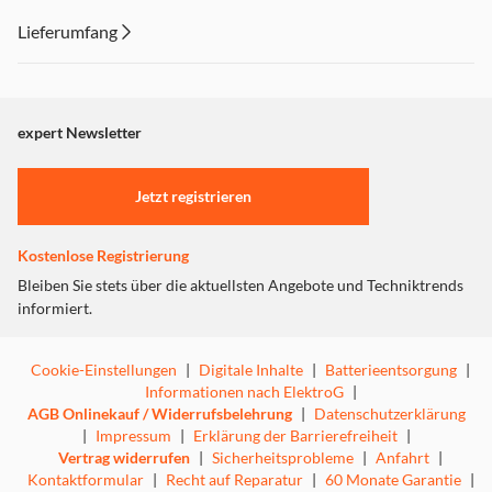
angezeigt. Um diesen Inhalt anzuzeigen aktivieren Sie bitte
Lieferumfang
"Marketing".
LOGITECH MK235 Kabelloses Tastatur- Maus- Set
Einstellungen anpassen
expert Newsletter
Jetzt registrieren
Kostenlose Registrierung
Bleiben Sie stets über die aktuellsten Angebote und Techniktrends
informiert.
Cookie-Einstellungen
|
Digitale Inhalte
|
Batterieentsorgung
|
Informationen nach ElektroG
|
AGB Onlinekauf / Widerrufsbelehrung
|
Datenschutzerklärung
|
Impressum
|
Erklärung der Barrierefreiheit
|
Vertrag widerrufen
|
Sicherheitsprobleme
|
Anfahrt
|
Kontaktformular
|
Recht auf Reparatur
|
60 Monate Garantie
|