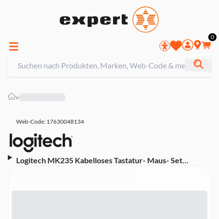
0
»
Web-Code: 17630048134
Logitech MK235 Kabelloses Tastatur- Maus- Set
(Wireless, QWERTZ Deutsch, 920-007905, Windows,
Chrome)