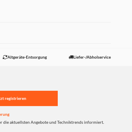
 "Marketing".
Altgeräte-Entsorgung
Liefer-/Abholservice
tzt registrieren
erung
er die aktuellsten Angebote und Techniktrends informiert.