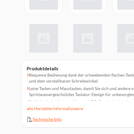
Produktdetails
Bequeme Bedienung dank der schwebenden flachen Tasten,
und dem verstellbaren Schreibwinkel
Leise Tasten und Maustasten, damit Sie sich und andere n
Spritzwassergeschütztes Tastatur-Design für unbesorgte
Beidhändig bedienbare Maus mit DPIGeschwindigkeitsau
Bequemlichkeit und präzise Bewegungen
alle
Herstellerinformationen
Ein-/Austaste an Tastatur und Maus für längere Akkulauf
Technische Info
Gut zugängliche Mediatasten und Hotkeys: Smart Access
Flexibel arbeiten dank der zuverlässigen kabellosen Ver