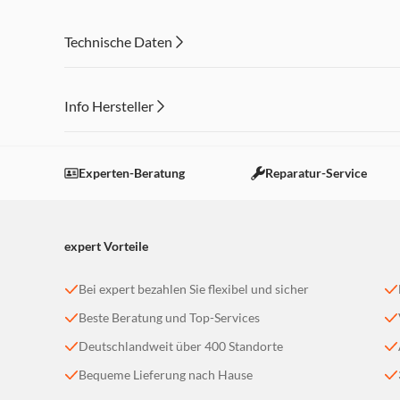
von bis zu 10 m, ein einziger USB-Empfänger für Tastatu
Technische Daten
Info Hersteller
Dieser Inhalt wird aufgrund Ihrer Cookie Präferenzen
Einstellungen anpassen
Experten-Beratung
Reparatur-Service
expert Vorteile
Bei expert bezahlen Sie flexibel und sicher
Beste Beratung und Top-Services
Deutschlandweit über 400 Standorte
Bequeme Lieferung nach Hause