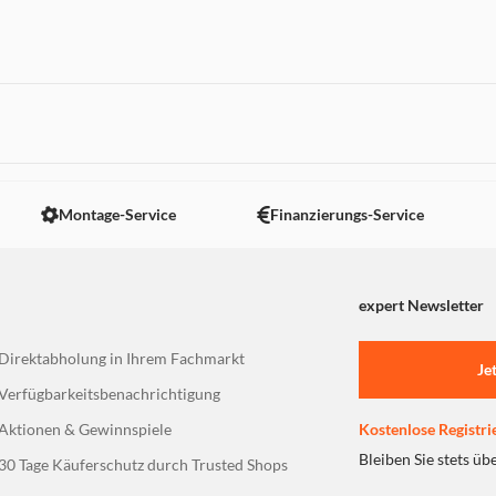
r und Maus
 nicht angezeigt. Um diesen Inhalt anzuzeigen aktivieren Sie bitte
Montage-Service
Finanzierungs-Service
expert Newsletter
Direktabholung in Ihrem Fachmarkt
Je
Verfügbarkeitsbenachrichtigung
Aktionen & Gewinnspiele
Kostenlose Registri
Bleiben Sie stets üb
30 Tage Käuferschutz durch Trusted Shops