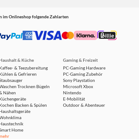
n im Onlineshop folgende Zahlarten
Haushalt & Küche
Gaming & Freizeit
Kaffee- & Teezubereitung
PC-Gaming Hardware
Kühlen & Gefrieren
PC-Gaming Zubehör
Staubsauger
Sony Playstation
Waschen Trocknen Bügeln
Microsoft Xbox
& Nähen
Nintendo
Küchengeräte
E-Mobilität
Kochen Backen & Spülen
Outdoor & Abenteuer
Haushaltsgeräte
Wohnklima
Haustechnik
Smart Home
mehr