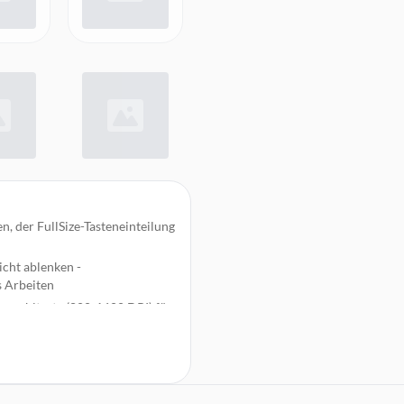
 der FullSize-Tasteneinteilung
icht ablenken -
s Arbeiten
swahltaste (800-1600 DPI) für
zeit
 mit einem Klick
bindung mit einer Reichweite