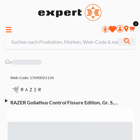
0
»
Web-Code: 17690021134
RAZER Goliathus Control Fissure Edition, Gr. S,
schwarz-grün Gaming-Mauspad