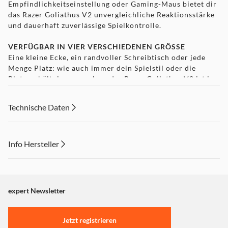
Empfindlichkeitseinstellung oder Gaming-Maus bietet dir
das Razer Goliathus V2 unvergleichliche Reaktionsstärke
und dauerhaft zuverlässige Spielkontrolle.
VERFÜGBAR IN VIER VERSCHIEDENEN GRÖSSE
Eine kleine Ecke, ein randvoller Schreibtisch oder jede
Menge Platz: wie auch immer dein Spielstil oder die
Platzverhältnisse aussehen, das Razer Goliathus V2 ist in
vier verschiedenen Größen erhältlich und für jede
erdenkliche Situation geeignet.
Technische Daten
Info Hersteller
Dieser Inhalt wird aufgrund Ihrer Cookie Präferenzen nicht
angezeigt. Um diesen Inhalt anzuzeigen aktivieren Sie bitte
"Marketing".
expert Newsletter
Einstellungen anpassen
Jetzt registrieren