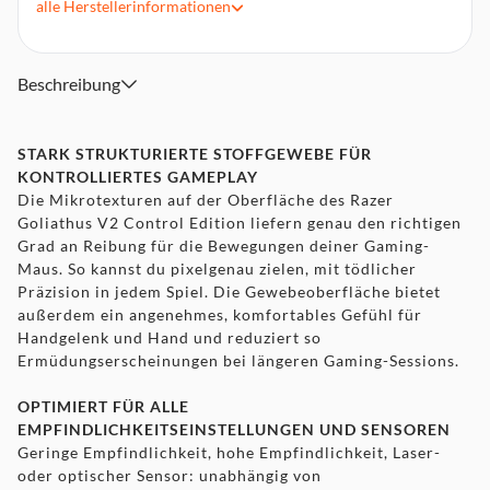
alle
Herstellerinformationen
Rutschfester Gummiboden
Erhältlich in 4 verschiedenen Größen: Klein, Mittel, Groß u.
Erweitert
Beschreibung
Ungefähre Maße (B/L/H): 270 x 215 x 3 [mm]
STARK STRUKTURIERTE STOFFGEWEBE FÜR
KONTROLLIERTES GAMEPLAY
Die Mikrotexturen auf der Oberfläche des Razer
Goliathus V2 Control Edition liefern genau den richtigen
Grad an Reibung für die Bewegungen deiner Gaming-
Maus. So kannst du pixelgenau zielen, mit tödlicher
Präzision in jedem Spiel. Die Gewebeoberfläche bietet
außerdem ein angenehmes, komfortables Gefühl für
Handgelenk und Hand und reduziert so
Ermüdungserscheinungen bei längeren Gaming-Sessions.
OPTIMIERT FÜR ALLE
EMPFINDLICHKEITSEINSTELLUNGEN UND SENSOREN
Geringe Empfindlichkeit, hohe Empfindlichkeit, Laser-
oder optischer Sensor: unabhängig von