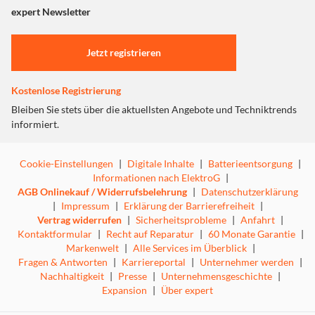
"Marketing".
expert Newsletter
Einstellungen anpassen
Jetzt registrieren
Kostenlose Registrierung
Bleiben Sie stets über die aktuellsten Angebote und Techniktrends
informiert.
Cookie-Einstellungen
|
Digitale Inhalte
|
Batterieentsorgung
|
Informationen nach ElektroG
|
AGB Onlinekauf / Widerrufsbelehrung
|
Datenschutzerklärung
|
Impressum
|
Erklärung der Barrierefreiheit
|
Vertrag widerrufen
|
Sicherheitsprobleme
|
Anfahrt
|
Kontaktformular
|
Recht auf Reparatur
|
60 Monate Garantie
|
Markenwelt
|
Alle Services im Überblick
|
Fragen & Antworten
|
Karriereportal
|
Unternehmer werden
|
Nachhaltigkeit
|
Presse
|
Unternehmensgeschichte
|
Expansion
|
Über expert