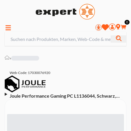
0
»
Web-Code: 17030076920
Joule Performance Gaming PC L1136044, Schwarz,
Intel Core i7-14700F, 32 GB, 2 TB SSD, NVIDIA GeForce
RTX 5060 Ti (Asus PRIME B760-PLUS, Joule Force
240mm AIO, Corsair 175R)