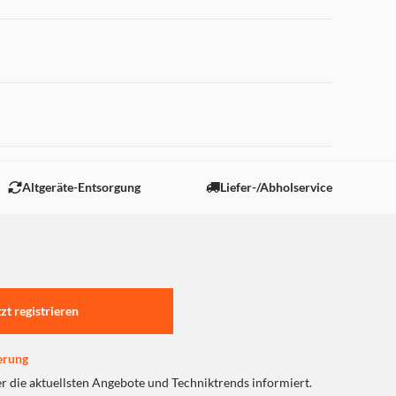
 "Marketing".
Altgeräte-Entsorgung
Liefer-/Abholservice
tzt registrieren
erung
er die aktuellsten Angebote und Techniktrends informiert.