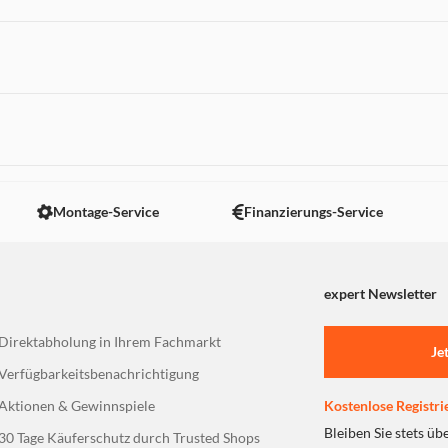
 nicht angezeigt. Um diesen Inhalt anzuzeigen aktivieren Sie bitte
Montage-Service
Finanzierungs-Service
expert Newsletter
Direktabholung in Ihrem Fachmarkt
Je
Verfügbarkeitsbenachrichtigung
Aktionen & Gewinnspiele
Kostenlose Registri
Bleiben Sie stets üb
30 Tage Käuferschutz durch Trusted Shops