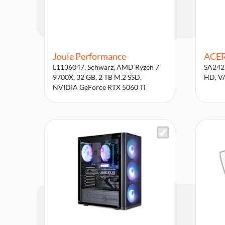
Joule Performance
ACE
L1136047, Schwarz, AMD Ryzen 7
SA242Y
9700X, 32 GB, 2 TB M.2 SSD,
HD, VA
NVIDIA GeForce RTX 5060 Ti