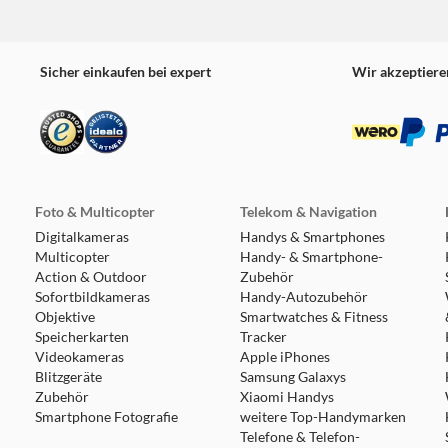
Sicher einkaufen bei expert
Wir akzeptiere
Foto & Multicopter
Telekom & Navigation
Digitalkameras
Handys & Smartphones
Multicopter
Handy- & Smartphone-
Action & Outdoor
Zubehör
Sofortbildkameras
Handy-Autozubehör
Objektive
Smartwatches & Fitness
Speicherkarten
Tracker
Videokameras
Apple iPhones
Blitzgeräte
Samsung Galaxys
Zubehör
Xiaomi Handys
Smartphone Fotografie
weitere Top-Handymarken
Telefone & Telefon-