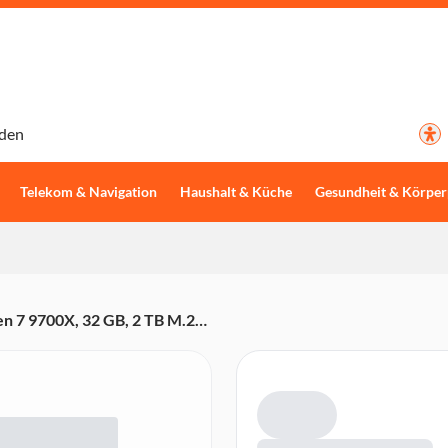
den
Telekom & Navigation
Haushalt & Küche
Gesundheit & Körper
 7 9700X, 32 GB, 2 TB M.2
um 200 ARGB, MSI B650
B)