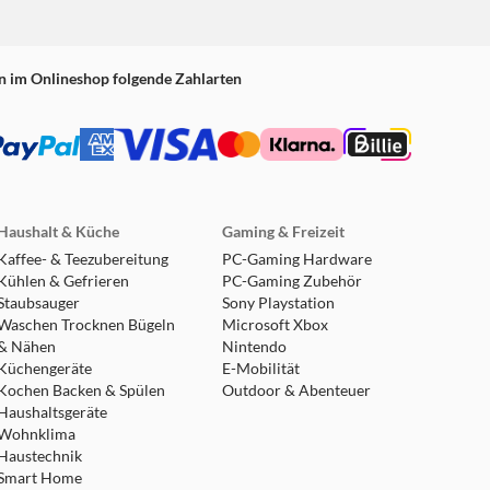
n im Onlineshop folgende Zahlarten
Haushalt & Küche
Gaming & Freizeit
Kaffee- & Teezubereitung
PC-Gaming Hardware
Kühlen & Gefrieren
PC-Gaming Zubehör
Staubsauger
Sony Playstation
Waschen Trocknen Bügeln
Microsoft Xbox
& Nähen
Nintendo
Küchengeräte
E-Mobilität
Kochen Backen & Spülen
Outdoor & Abenteuer
Haushaltsgeräte
Wohnklima
Haustechnik
Smart Home