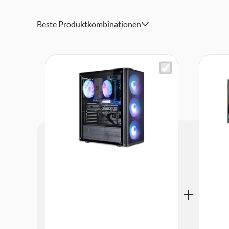
Windows 11 Home
Lieferumfang: Joule Performance L1136047
Beste Produktkombinationen