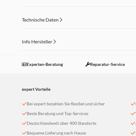
Technische Daten
Info Hersteller
Dieser Inhalt wird aufgrund Ihrer Cookie Präferenzen
Einstellungen anpassen
Experten-Beratung
Reparatur-Service
expert Vorteile
Bei expert bezahlen Sie flexibel und sicher
Beste Beratung und Top-Services
Deutschlandweit über 400 Standorte
Bequeme Lieferung nach Hause