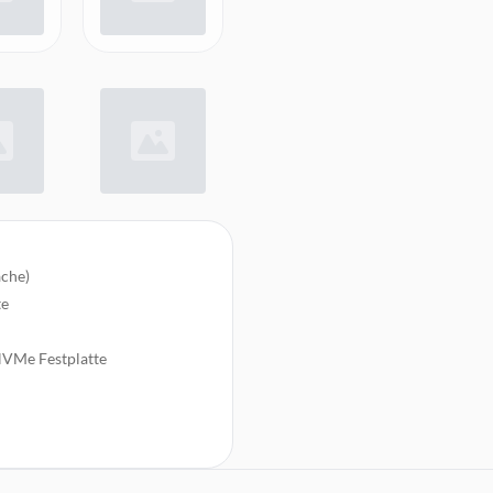
ache)
te
NVMe Festplatte