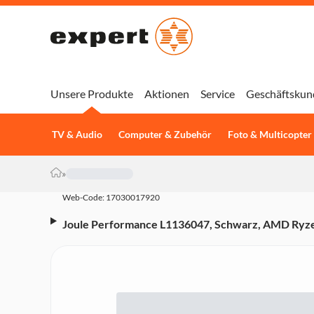
Unsere Produkte
Aktionen
Service
Geschäftskun
TV & Audio
Computer & Zubehör
Foto & Multicopter
»
Web-Code: 17030017920
Joule Performance L1136047, Schwarz, AMD Ryzen
SSD, NVIDIA GeForce RTX 5060 Ti (Endorfy Vent
GAMING PLUS WIFI, Endorfy Spartan 5 MAX ARG