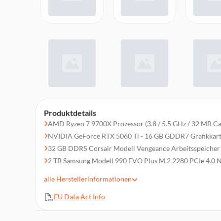
Produktdetails
AMD Ryzen 7 9700X Prozessor (3.8 / 5.5 GHz / 32 MB C
NVIDIA GeForce RTX 5060 Ti - 16 GB GDDR7 Grafikkar
32 GB DDR5 Corsair Modell Vengeance Arbeitsspeicher
2 TB Samsung Modell 990 EVO Plus M.2 2280 PCIe 4.0 
Endorfy Ventum 200 ARGB
alle
Herstellerinformationen
Bluetooth 5.3
EU Data Act Info
MSI B650 GAMING PLUS WIFI
Endorfy Spartan 5 MAX ARGB