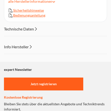
alle
Herstellerinformationen
Schnell & einfach einsatzbereit
Sicherheitshinweise
Kompaktes Gehäuse für unterwegs
Bedienungsanleitung
Ideal für Notebook-Nutzung
Technische Daten
Info Hersteller
Dieser Inhalt wird aufgrund Ihrer Cookie Präferenzen nicht
angezeigt. Um diesen Inhalt anzuzeigen aktivieren Sie bitte
"Marketing".
expert Newsletter
Einstellungen anpassen
Jetzt registrieren
Kostenlose Registrierung
Bleiben Sie stets über die aktuellsten Angebote und Techniktrends
informiert.