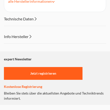
alle
Herstellerinformationen
Technische Daten
Info Hersteller
Dieser Inhalt wird aufgrund Ihrer Cookie Präferenzen nicht
angezeigt. Um diesen Inhalt anzuzeigen aktivieren Sie bitte
"Marketing".
expert Newsletter
Einstellungen anpassen
Jetzt registrieren
Kostenlose Registrierung
Bleiben Sie stets über die aktuellsten Angebote und Techniktrends
informiert.