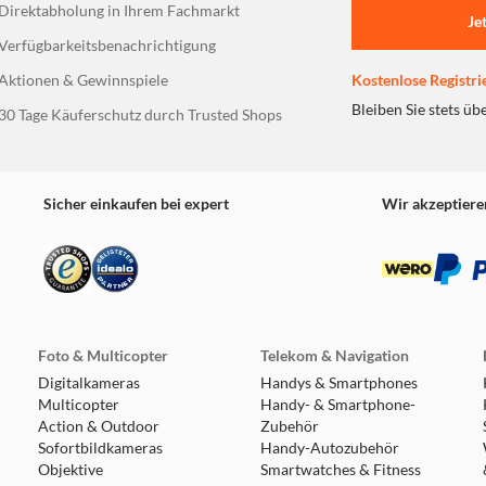
Direktabholung in Ihrem Fachmarkt
Je
ch wie nie zuvor. Dank der praktischen vormontierten Montageb
Verfügbarkeitsbenachrichtigung
nderspiel. Ein Schraubendreher im Lieferumfang rundet das Ges
Aktionen & Gewinnspiele
Kostenlose Registri
Bleiben Sie stets üb
30 Tage Käuferschutz durch Trusted Shops
Sicher einkaufen bei expert
Wir akzeptiere
. Eine magnetische Mesh-Abdeckung verdeckt die Enden der He
eine
WÄRMELEITPASTE
Foto & Multicopter
Telekom & Navigation
Digitalkameras
Handys & Smartphones
Multicopter
Handy- & Smartphone-
Rock 5 mit Flüssigmetall-Wärmeleitpaste wie der DC2 Pro kompa
Action & Outdoor
Zubehör
Dark Rock 5 ermöglichen High-End-CPUs eine noch höhere Lei
Sofortbildkameras
Handy-Autozubehör
Objektive
Smartwatches & Fitness