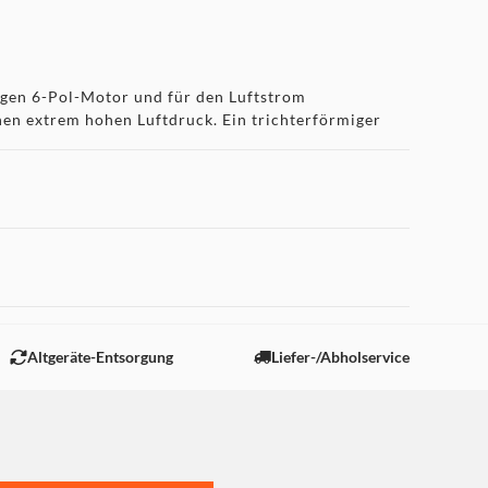
igen 6-Pol-Motor und für den Luftstrom
inen extrem hohen Luftdruck. Ein trichterförmiger
g von Vibrationen auf den Kühlkörper und
 "Marketing".
- und VRM-Kühlern erheblich und ermöglichen
b installiert werden, was den Dark Rock 5 zu
Altgeräte-Entsorgung
Liefer-/Abholservice