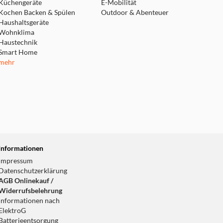
Küchengeräte
E-Mobilität
Kochen Backen & Spülen
Outdoor & Abenteuer
Haushaltsgeräte
Wohnklima
Haustechnik
Smart Home
mehr
Informationen
Impressum
Datenschutzerklärung
AGB Onlinekauf /
Widerrufsbelehrung
Informationen nach
ElektroG
Batterieentsorgung