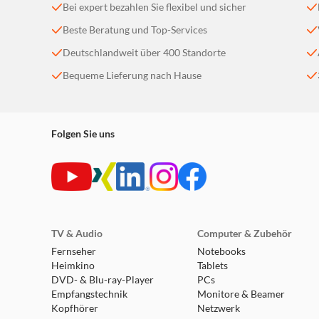
Die Installation ist ein Kinderspiel
Bei expert bezahlen Sie flexibel und sicher
Mit dem Dark Rock 5 ist die Installation so einfa
Beste Beratung und Top-Services
Befestigung ist das Anbringen des Kühlers ein Ki
Deutschlandweit über 400 Standorte
Bequeme Lieferung nach Hause
IKONISCHES DESIGN
Ästhetik trifft Funktionalität
Folgen Sie uns
Dark Rock 5 geht keine Kompromisse beim Stil ein
schlankes, sauberes Design, während der Kühler d
CPU kühlt.
KOMPATIBEL MIT FLÜSSIGMETALL-
TV & Audio
Computer & Zubehör
Unglaubliche Kühlleistung
Fernseher
Notebooks
Heimkino
Tablets
Dank einer vernickelten Kühlplatte ist der Dark 
DVD- & Blu-ray-Player
PCs
Flüssigmetallverbindung in Kombination mit dem 
Empfangstechnik
Monitore & Beamer
Kopfhörer
Netzwerk