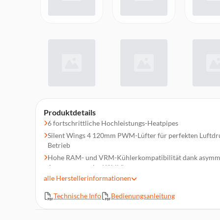
Produktdetails
6 fortschrittliche Hochleistungs-Heatpipes
Silent Wings 4 120mm PWM-Lüfter für perfekten Luftd
Betrieb
Hohe RAM- und VRM-Kühlerkompatibilität dank asymm
Aussparungen im Kühlkörper
alle
Herstellerinformationen
Erreicht nur 29,8dB(A) bei maximaler Lüfterdrehzahl
Spezielle schwarze Beschichtung mit Keramikpartikeln e
Technische Info
Bedienungsanleitung
Wärmeübertragung und elegantes Aussehen
Magnetische Mesh-Abdeckung verbirgt die Heatpipes