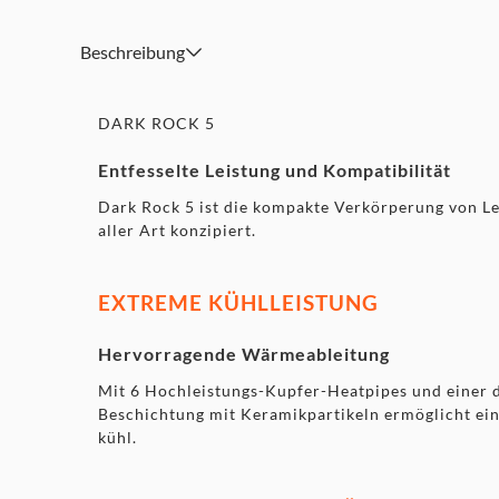
Für einen noch höheren Luftdruck kann optional ein zwei
installiert werden
Beschreibung
DARK ROCK 5
Entfesselte Leistung und Kompatibilität
Dark Rock 5 ist die kompakte Verkörperung von Lei
aller Art konzipiert.
EXTREME KÜHLLEISTUNG
Hervorragende Wärmeableitung
Mit 6 Hochleistungs-Kupfer-Heatpipes und einer d
Beschichtung mit Keramikpartikeln ermöglicht ein
kühl.