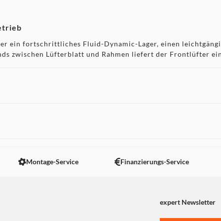
etrieb
 ein fortschrittliches Fluid-Dynamic-Lager, einen leichtgäng
nds zwischen Lüfterblatt und Rahmen liefert der Frontlüfter e
g. Der gummierte Rahmen des Lüfters verhindert die Übertragun
Kühlern
 nicht angezeigt. Um diesen Inhalt anzuzeigen aktivieren Sie bitte
schnitte des Dark Rock 5 erhöhen die Kompatibilität von RAM
zweiter Lüfter am Auslass für einen zusätzlichen Leistungsschu
Montage-Service
Finanzierungs-Service
expert Newsletter