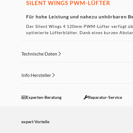
SILENT WINGS PWM-LÜFTER
Für hohe Leistung und nahezu unhörbaren B
Der Silent Wings 4 120mm PWM-Lüfter verfügt über
optimierte Lüfterblätter. Dank eines kurzen Absta
Luftauslass ermöglicht eine ideale Luftverteilun
reduziert so das Gesamtgeräusch.
Technische Daten
UNÜBERTROFFENE KOMPATIBILITÄT
Info Hersteller
Geeignet für alle Arten von RAM- und VRM-
Dieser Inhalt wird aufgrund Ihrer Cookie Präferenzen
Das asymmetrische Design und die Kühlkörperaus
eine unbegrenzte Speicherhöhe. Optional kann ein 
Einstellungen anpassen
Experten-Beratung
Reparatur-Service
einem vielseitigen Wunderwerk macht.
KOMFORTABLE HANDHABUNG
expert Vorteile