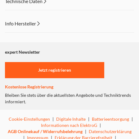
Technische Daten
Info Hersteller
Dieser Inhalt wird aufgrund Ihrer Cookie Präferenzen nicht
angezeigt. Um diesen Inhalt anzuzeigen aktivieren Sie bitte
"Marketing".
expert Newsletter
Einstellungen anpassen
Jetzt registrieren
Kostenlose Registrierung
Bleiben Sie stets über die aktuellsten Angebote und Techniktrends
informiert.
Cookie-Einstellungen
|
Digitale Inhalte
|
Batterieentsorgung
|
Informationen nach ElektroG
|
AGB Onlinekauf / Widerrufsbelehrung
|
Datenschutzerklärung
|
Impressum
|
Erklärung der Barrierefreiheit
|