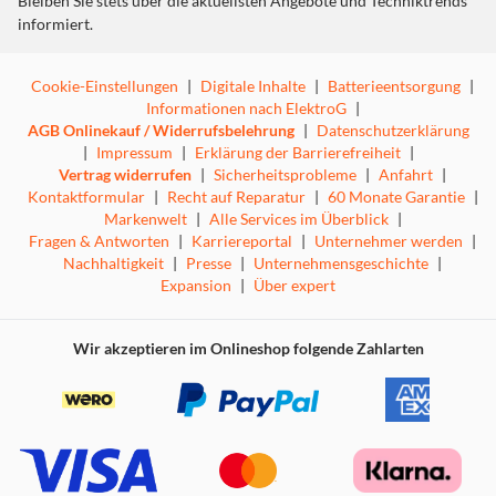
Bleiben Sie stets über die aktuellsten Angebote und Techniktrends
informiert.
Cookie-Einstellungen
|
Digitale Inhalte
|
Batterieentsorgung
|
Informationen nach ElektroG
|
AGB Onlinekauf / Widerrufsbelehrung
|
Datenschutzerklärung
|
Impressum
|
Erklärung der Barrierefreiheit
|
Vertrag widerrufen
|
Sicherheitsprobleme
|
Anfahrt
|
Kontaktformular
|
Recht auf Reparatur
|
60 Monate Garantie
|
Markenwelt
|
Alle Services im Überblick
|
Fragen & Antworten
|
Karriereportal
|
Unternehmer werden
|
Nachhaltigkeit
|
Presse
|
Unternehmensgeschichte
|
Expansion
|
Über expert
Wir akzeptieren im Onlineshop folgende Zahlarten