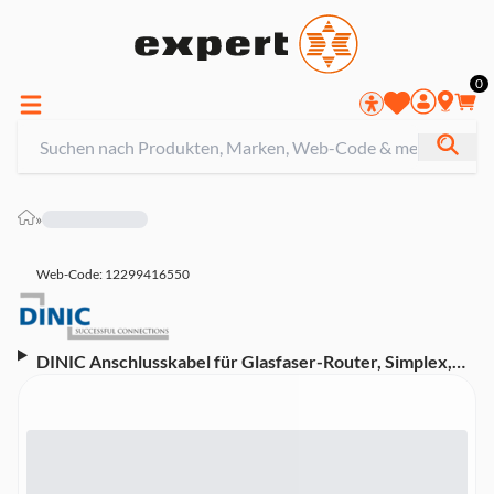
0
»
Web-Code: 12299416550
DINIC Anschlusskabel für Glasfaser-Router, Simplex,
OS2, LC/APC 8° auf LC/APC 8° 10m (30 m)