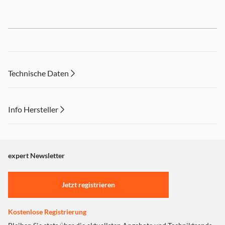
Technische Daten
Info Hersteller
Dieser Inhalt wird aufgrund Ihrer Cookie Präferenzen nicht
angezeigt. Um diesen Inhalt anzuzeigen aktivieren Sie bitte
"Marketing".
expert Newsletter
Einstellungen anpassen
Jetzt registrieren
Kostenlose Registrierung