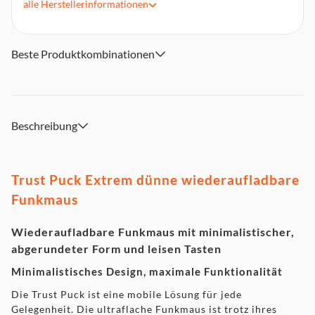
alle
Herstellerinformationen
Verbindung über Bluetooth oder den inbegriffenen, leicht
verstaubaren USB-Mikroempfänger
Dank symmetrischem beidhändig bedienbarem Design für
Rechts- und Linkshänder geeignet
Beste Produktkombinationen
Einstellung der Geschwindigkeit mit der DPI-Taste (800,
1200, 1600 DPI)
Beschreibung
Trust Puck Extrem dünne wiederaufladbare
Funkmaus
Wiederaufladbare Funkmaus mit minimalistischer,
abgerundeter Form und leisen Tasten
Minimalistisches Design, maximale Funktionalität
Die Trust Puck ist eine mobile Lösung für jede
Gelegenheit. Die ultraflache Funkmaus ist trotz ihres