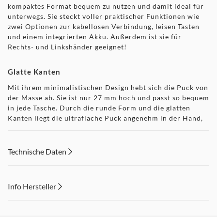
kompaktes Format bequem zu nutzen und damit ideal für
unterwegs. Sie steckt voller praktischer Funktionen wie
zwei Optionen zur kabellosen Verbindung, leisen Tasten
und einem integrierten Akku. Außerdem ist sie für
Rechts- und Linkshänder geeignet!
Glatte Kanten
Mit ihrem minimalistischen Design hebt sich die Puck von
der Masse ab. Sie ist nur 27 mm hoch und passt so bequem
in jede Tasche. Durch die runde Form und die glatten
Kanten liegt die ultraflache Puck angenehm in der Hand,
und ihr Design ist sowohl für Rechts- als auch für
Linkshänder geeignet.
Technische Daten
Verbindungsfreiheit
Die Funkmaus Puck bietet zwei
Info Hersteller
Verbindungsmöglichkeiten: Über den integrierten USB-
Mikroempfänger kann sie drahtlos mit einem beliebigen
Dieser Inhalt wird aufgrund Ihrer Cookie Präferenzen nicht
PC oder Laptop verbunden werden. Nach getaner Arbeit