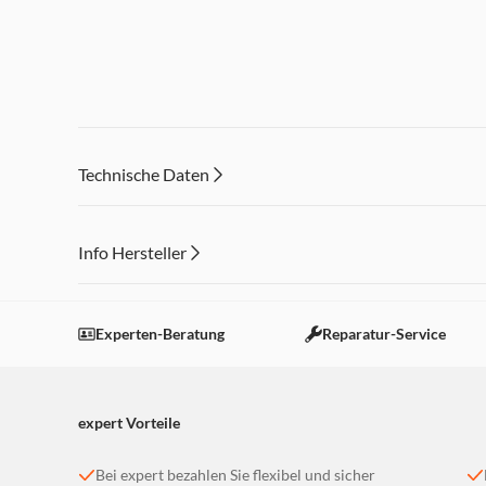
Technische Daten
Info Hersteller
Dieser Inhalt wird aufgrund Ihrer Cookie Präferenzen
Einstellungen anpassen
Experten-Beratung
Reparatur-Service
expert Vorteile
Bei expert bezahlen Sie flexibel und sicher