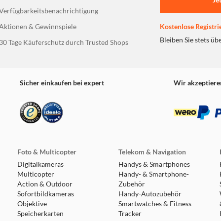
Verfügbarkeitsbenachrichtigung
Aktionen & Gewinnspiele
Kostenlose Registri
Bleiben Sie stets üb
30 Tage Käuferschutz durch Trusted Shops
Sicher einkaufen bei expert
Wir akzeptiere
er
swählen. Die Maus
owohl von
t werden. Yvi ist
Foto & Multicopter
Telekom & Navigation
Digitalkameras
Handys & Smartphones
Multicopter
Handy- & Smartphone-
Action & Outdoor
Zubehör
Sofortbildkameras
Handy-Autozubehör
Objektive
Smartwatches & Fitness
Speicherkarten
Tracker