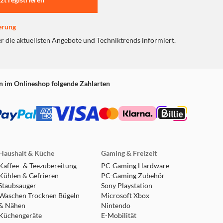
erung
er die aktuellsten Angebote und Techniktrends informiert.
n im Onlineshop folgende Zahlarten
Haushalt & Küche
Gaming & Freizeit
Kaffee- & Teezubereitung
PC-Gaming Hardware
Kühlen & Gefrieren
PC-Gaming Zubehör
Staubsauger
Sony Playstation
Waschen Trocknen Bügeln
Microsoft Xbox
& Nähen
Nintendo
Küchengeräte
E-Mobilität