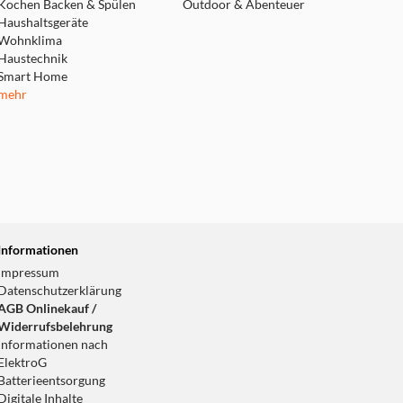
Kochen Backen & Spülen
Outdoor & Abenteuer
Haushaltsgeräte
Wohnklima
Haustechnik
Smart Home
mehr
Informationen
Impressum
Datenschutzerklärung
AGB Onlinekauf /
Widerrufsbelehrung
Informationen nach
ElektroG
Batterieentsorgung
Digitale Inhalte