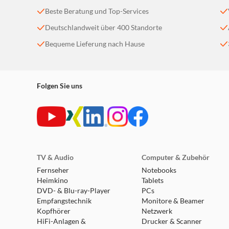
Beste Beratung und Top-Services
Deutschlandweit über 400 Standorte
Bequeme Lieferung nach Hause
Für alle
Folgen Sie uns
Mit der Ivy können Sie Ihre Geschwindigkeit mit d
Geschwindigkeitsauswahltaste (800/1600 DPI) au
hat eine beidhändige Form - das heißt, sie kann s
Rechtshändern als auch von Linkshändern verwende
praktisch für alle!
TV & Audio
Computer & Zubehör
Fernseher
Notebooks
Heimkino
Tablets
DVD- & Blu-ray-Player
PCs
Empfangstechnik
Monitore & Beamer
Kopfhörer
Netzwerk
HiFi-Anlagen &
Drucker & Scanner