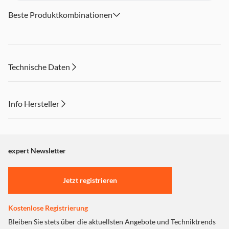
Beste Produktkombinationen
Technische Daten
Info Hersteller
Dieser Inhalt wird aufgrund Ihrer Cookie Präferenzen nicht
angezeigt. Um diesen Inhalt anzuzeigen aktivieren Sie bitte
"Marketing".
expert Newsletter
Einstellungen anpassen
Jetzt registrieren
Kostenlose Registrierung
Bleiben Sie stets über die aktuellsten Angebote und Techniktrends