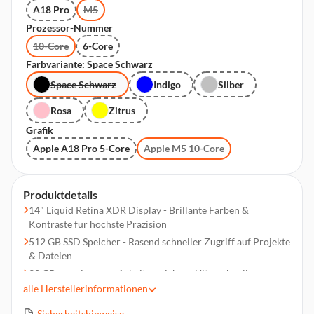
A18 Pro
M5
Prozessor-Nummer
10-Core
6-Core
Farbvariante: Space Schwarz
Space Schwarz
Indigo
Silber
Rosa
Zitrus
Grafik
Apple A18 Pro 5-Core
Apple M5 10-Core
Produktdetails
14" Liquid Retina XDR Display - Brillante Farben &
Kontraste für höchste Präzision
512 GB SSD Speicher - Rasend schneller Zugriff auf Projekte
& Dateien
32 GB gemeinsamer Arbeitsspeicher - Ultraschnelles
Multitasking
alle
Herstellerinformationen
Mit der Power des M5 - Maximale Power für professionelle
Sicherheitshinweise