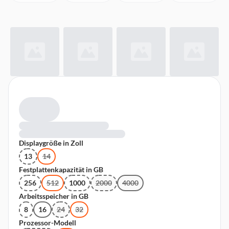
Displaygröße in Zoll
13
14
Festplattenkapazität in GB
256
512
1000
2000
4000
Arbeitsspeicher in GB
8
16
24
32
Prozessor-Modell