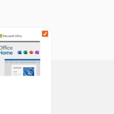
5.3, WoL (Wake on LAN)