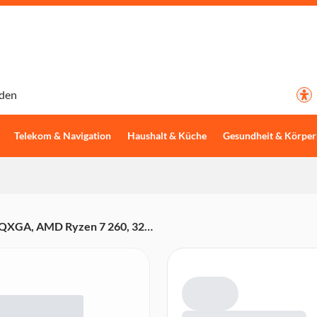
den
Telekom & Navigation
Haushalt & Küche
Gesundheit & Körper
WQXGA, AMD Ryzen 7 260, 32
(Obsidian Black, 180 Hz, IPS)