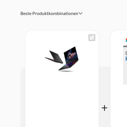
Killer Ethernet E2600, Wi-Fi 6E (802.11 ax), Bluetooth 
Beste Produktkombinationen