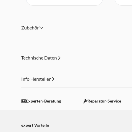
Gaming-Notebook
Zubehör
Technische Daten
Info Hersteller
Dieser Inhalt wird aufgrund Ihrer Cookie Präferenzen
Einstellungen anpassen
Experten-Beratung
Reparatur-Service
expert Vorteile