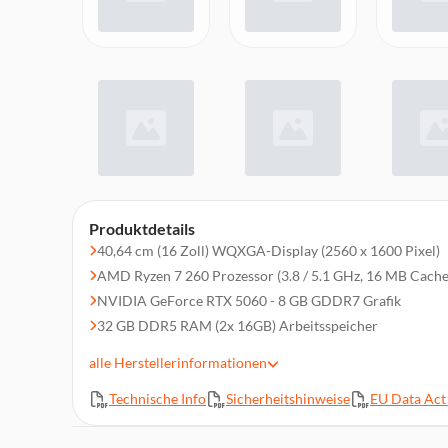
Produktdetails
40,64 cm (16 Zoll) WQXGA-Display (2560 x 1600 Pixel)
AMD Ryzen 7 260 Prozessor (3.8 / 5.1 GHz, 16 MB Cache
NVIDIA GeForce RTX 5060 - 8 GB GDDR7 Grafik
32 GB DDR5 RAM (2x 16GB) Arbeitsspeicher
1 TB PCIe Gen4 NVMe SSD-Festplatte
alle
Herstellerinformationen
1x HDMI 2.1, Displayport über USB-C, 3x USB 3.2 (1x Ty
mit Power-Off USB Charging)), 1x USB-C 4.0, 1x Ethernet
Technische Info
Sicherheitshinweise
EU Data Act 
Kartenleser
Windows 11 Home (64 Bit)