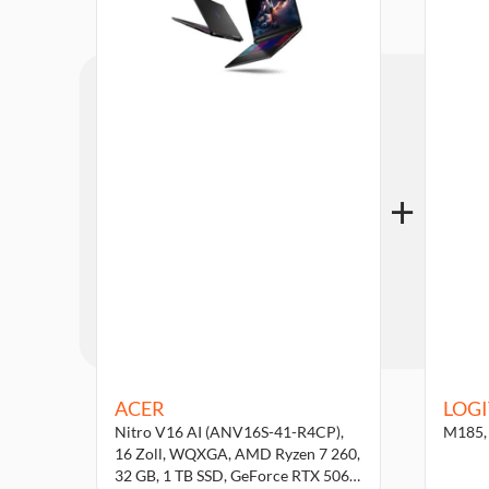
ACER
LOG
Nitro V16 AI (ANV16S-41-R4CP),
M185,
16 Zoll, WQXGA, AMD Ryzen 7 260,
32 GB, 1 TB SSD, GeForce RTX 5060