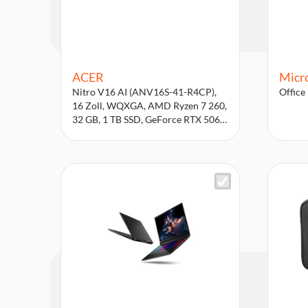
ACER
Micr
Nitro V16 AI (ANV16S-41-R4CP),
Offic
16 Zoll, WQXGA, AMD Ryzen 7 260,
32 GB, 1 TB SSD, GeForce RTX 5060
Gaming-Notebook