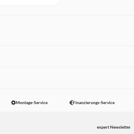
 nicht angezeigt. Um diesen Inhalt anzuzeigen aktivieren Sie bitte
Montage-Service
Finanzierungs-Service
expert Newsletter