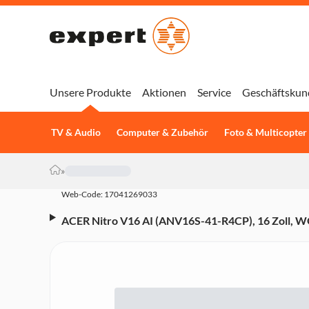
Unsere Produkte
Aktionen
Service
Geschäftskun
TV & Audio
Computer & Zubehör
Foto & Multicopter
»
Web-Code: 17041269033
ACER Nitro V16 AI (ANV16S-41-R4CP), 16 Zoll, 
GB, 1 TB SSD, GeForce RTX 5060 Gaming-Notebook 