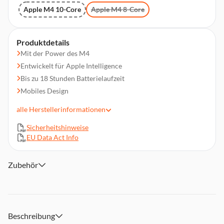
Apple M4 10-Core
Apple M4 8-Core
Produktdetails
Mit der Power des M4
Entwickelt für Apple Intelligence
Bis zu 18 Stunden Batterielaufzeit
Mobiles Design
Ein brillantes Display
alle
Herstellerinformationen
Superschnelle Apps mit macOS
Sicherheitshinweise
Du liebst dein iPhone? Du wirst den Mac lieben
EU Data Act Info
Besser aussehen. Besser klingen
Verbinde alles
Zubehör
Beschreibung