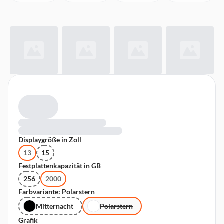
Displaygröße in Zoll
13
15
Festplattenkapazität in GB
256
2000
Farbvariante: Polarstern
Mitternacht
Polarstern
Grafik