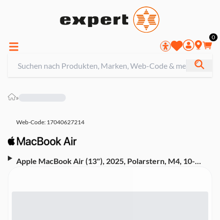
0
»
Web-Code: 17040627214
Apple MacBook Air (13"), 2025, Polarstern, M4, 10-
Core-CPU, 8-Core-GPU, 16GB, 2 TB (35W Dual USB-C
Port Power Adapter, MW103D/A)