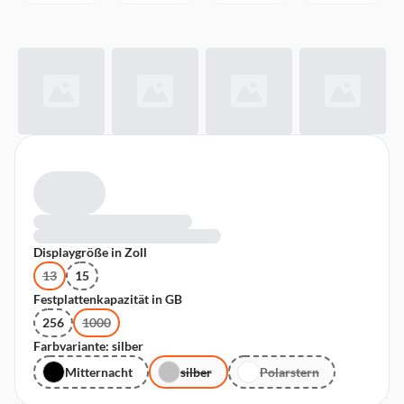
Displaygröße in Zoll
13
15
Festplattenkapazität in GB
256
1000
Farbvariante: silber
Mitternacht
silber
Polarstern