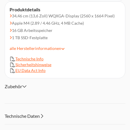
Produktdetails
34,46 cm (13,6 Zoll) WQXGA-Display (2560 x 1664 Pixel)
Apple M4 (2.89 / 4.46 GHz, 4 MB Cache)
16 GB Arbeitsspeicher
1 TB SSD-Festplatte
1x 3,5 mm Kopf­hörer­anschluss, 2x Thunderbolt 4 (Dis­
alle
Herstellerinformationen
playPort 1.4 via USB-C), MagSafe 3 Ladeanschluss
macOS
Technische Info
Sicherheitshinweise
WLAN 6E (802.11ax), Bluetooth 5.3
EU Data Act Info
Zubehör
Technische Daten