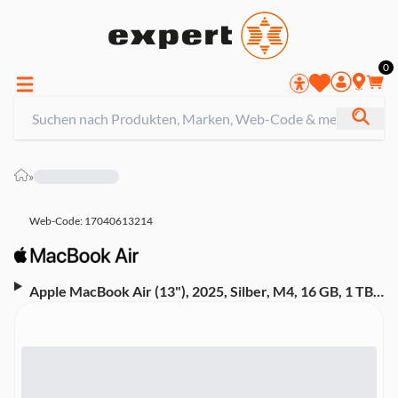
0
»
Web-Code: 17040613214
Apple MacBook Air (13"), 2025, Silber, M4, 16 GB, 1 TB
SSD, 10-Core GPU (Z1CU-0010000, WQXGA, IPS,
35W)