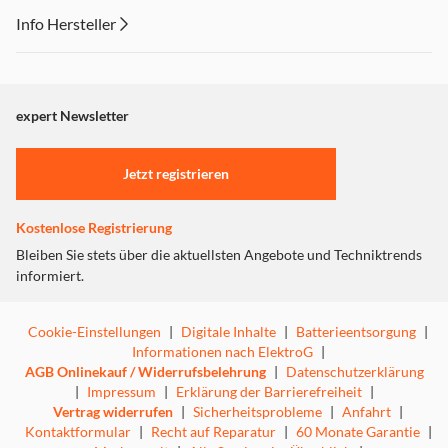
Info Hersteller
Dieser Inhalt wird aufgrund Ihrer Cookie Präferenzen nicht
angezeigt. Um diesen Inhalt anzuzeigen aktivieren Sie bitte
"Marketing".
expert Newsletter
Einstellungen anpassen
Jetzt registrieren
Kostenlose Registrierung
Bleiben Sie stets über die aktuellsten Angebote und Techniktrends
informiert.
Cookie-Einstellungen
|
Digitale Inhalte
|
Batterieentsorgung
|
Informationen nach ElektroG
|
AGB Onlinekauf / Widerrufsbelehrung
|
Datenschutzerklärung
|
Impressum
|
Erklärung der Barrierefreiheit
|
Vertrag widerrufen
|
Sicherheitsprobleme
|
Anfahrt
|
Kontaktformular
|
Recht auf Reparatur
|
60 Monate Garantie
|