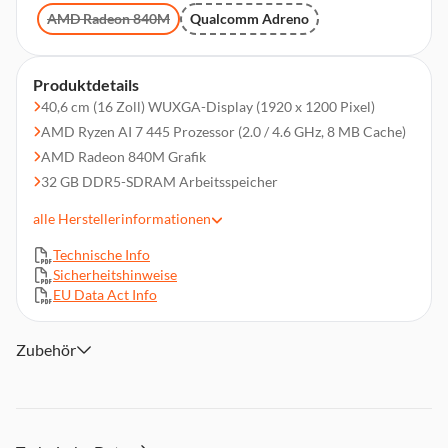
AMD Radeon 840M
Qualcomm Adreno
Produktdetails
40,6 cm (16 Zoll) WUXGA-Display (1920 x 1200 Pixel)
AMD Ryzen AI 7 445 Prozessor (2.0 / 4.6 GHz, 8 MB Cache)
AMD Radeon 840M Grafik
32 GB DDR5-SDRAM Arbeitsspeicher
1 TB PCI Express 4.0 NVMe M.2 SSD-Festplatte
alle
Herstellerinformationen
2x USB-A 3.2 Gen 1, 2x USB-C 3.2 Gen 1, 1x HDMI 2.1, 1x
Kopfhörer-/Mikrofon-Anschluss, USB-C DisplayPort-
Technische Info
Wechselmodus
Sicherheitshinweise
EU Data Act Info
Windows 11 Home
Wi-Fi 6 (802.11ax), Bluetooth 5.4
Zubehör