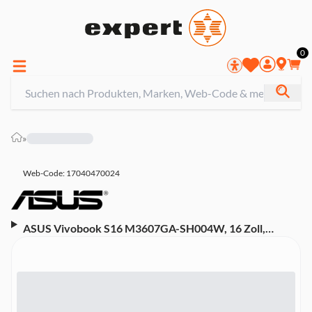
0
»
Web-Code: 17040470024
ASUS Vivobook S16 M3607GA-SH004W, 16 Zoll,
WUXGA, OLED, AMD Ryzen AI 7 445, 32 GB, 1 TB SSD,
Radeon 840M (Matte Gray, 60 Hz)