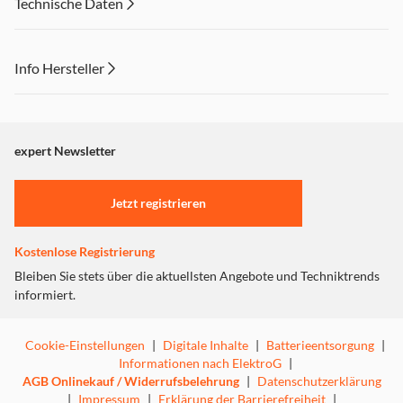
Technische Daten
Info Hersteller
Dieser Inhalt wird aufgrund Ihrer Cookie Präferenzen nicht
angezeigt. Um diesen Inhalt anzuzeigen aktivieren Sie bitte
"Marketing".
expert Newsletter
Einstellungen anpassen
Jetzt registrieren
Kostenlose Registrierung
Bleiben Sie stets über die aktuellsten Angebote und Techniktrends
informiert.
Cookie-Einstellungen
|
Digitale Inhalte
|
Batterieentsorgung
|
Informationen nach ElektroG
|
AGB Onlinekauf / Widerrufsbelehrung
|
Datenschutzerklärung
|
Impressum
|
Erklärung der Barrierefreiheit
|