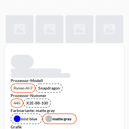
Prozessor-Modell
Ryzen AI 7
Snapdragon
Prozessor-Nummer
445
X2E-88-100
Farbvariante: matte gray
mist blue
matte gray
Grafik