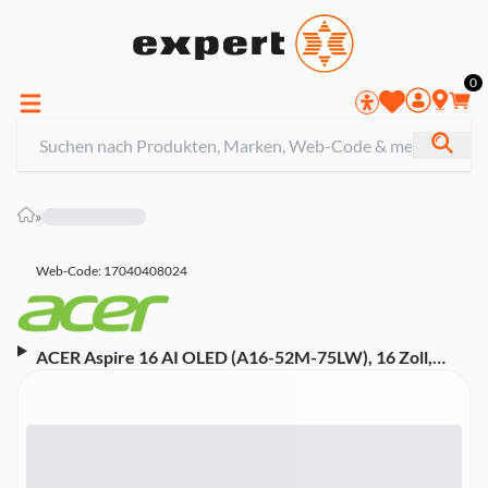
0
»
Web-Code: 17040408024
ACER Aspire 16 AI OLED (A16-52M-75LW), 16 Zoll,
WUXGA+, Intel Core Ultra 5 226V, 16 GB, 1 TB M.2 SSD
Notebook (NX.JP1EG.007, Steel Gray, 120 Hz, Intel Arc
Grafik 140V)