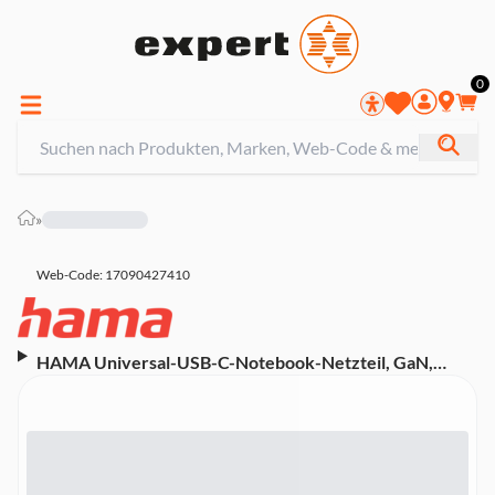
0
»
Web-Code: 17090427410
HAMA Universal-USB-C-Notebook-Netzteil, GaN,
Power Delivery (PD), 5-20V/65W (00200023)