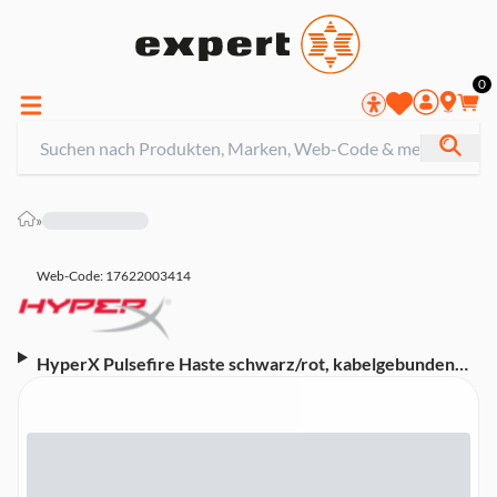
0
»
Web-Code: 17622003414
HyperX Pulsefire Haste schwarz/rot, kabelgebunden
Gaming-Maus (Beidhändig, USB Typ-A, Optisch, 16000
dpi)