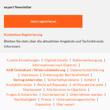
angezeigt. Um diesen Inhalt anzuzeigen aktivieren Sie bitte
Verbindung, mit der die Anforderungen von
"Marketing".
expert Newsletter
anspruchsvollsten Gamern erfüllt werden. Und mit einer
Akkulaufzeit von bis zu 100 Stunden[2] sicherst du dir
Einstellungen anpassen
mehr als 4 ganze Tage Spielzeit mit nur einer einzigen
Jetzt registrieren
Ladung deiner Wabenschalenmaus. Dank des
reaktionsfreudigen Split-Button-Designs geht kein Klick
Kostenlose Registrierung
ins Leere – die überzeugenden, haptischen TTC Golden
Micro-Switches sind auf bis zu 80 Millionen Klicks
Bleiben Sie stets über die aktuellsten Angebote und Techniktrends
ausgelegt. Wenn dir ein Kabel lieber ist, legt HyperX
informiert.
außerdem ein HyperFlex Kabel bei, das in Kombination
mit den Pads aus reinem PTFE für ein müheloses Gleiten
Cookie-Einstellungen
|
Digitale Inhalte
|
Batterieentsorgung
|
sorgt.
Informationen nach ElektroG
|
AGB Onlinekauf / Widerrufsbelehrung
|
Datenschutzerklärung
|
Impressum
|
Erklärung der Barrierefreiheit
|
Vertrag widerrufen
|
Sicherheitsprobleme
|
Anfahrt
|
Kontaktformular
|
Recht auf Reparatur
|
60 Monate Garantie
|
Ultraleichte Sechseck-Schalenkonstruktion
Markenwelt
|
Alle Services im Überblick
|
Fragen & Antworten
|
Karriereportal
|
Unternehmer werden
|
Nachhaltigkeit
|
Presse
|
Unternehmensgeschichte
|
Die Pulsefire Haste ist mit einer Wabenschale
Expansion
|
Über expert
ausgestattet, die die Maus leichter als eine