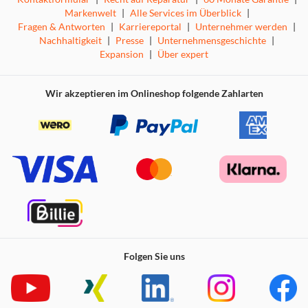
Markenwelt
|
Alle Services im Überblick
|
Fragen & Antworten
|
Karriereportal
|
Unternehmer werden
|
FORTSCHRITTLICHE GAMING-PERFORMANCE
Nachhaltigkeit
|
Presse
|
Unternehmensgeschichte
|
Expansion
|
Über expert
Mit einer Reaktionszeit von 1 Millisekunde ist die G403
bis zu 8-mal schneller als Standardmäuse, die nicht
speziell für Gaming entwickelt wurden, und ermöglicht
Wir akzeptieren im Onlineshop folgende Zahlarten
die praktisch sofortige Umsetzung aller Bewegungen und
Klicks. Durch das metallene Federspannungssystem der
G403 können die linke und rechte Maustaste immer mit
weniger Kraft ausgelöst werden. Dies sorgt für ein
hervorragendes Tastengefühl, eine schnelle Reaktionszeit
und Konsistenz bei jedem Klick.
Folgen Sie uns