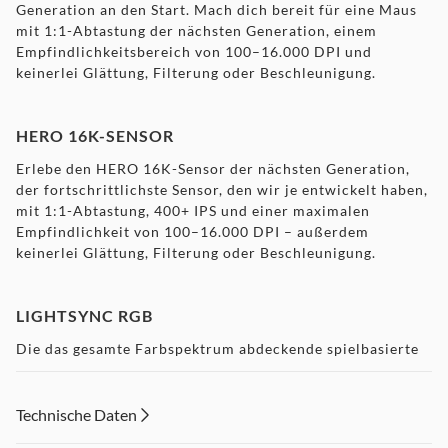
Generation an den Start. Mach dich bereit für eine Maus
mit 1:1-Abtastung der nächsten Generation, einem
Empfindlichkeitsbereich von 100–16.000 DPI und
keinerlei Glättung, Filterung oder Beschleunigung.
HERO 16K-SENSOR
Erlebe den HERO 16K-Sensor der nächsten Generation,
der fortschrittlichste Sensor, den wir je entwickelt haben,
mit 1:1-Abtastung, 400+ IPS und einer maximalen
Empfindlichkeit von 100–16.000 DPI – außerdem
keinerlei Glättung, Filterung oder Beschleunigung.
LIGHTSYNC RGB
Die das gesamte Farbspektrum abdeckende spielbasierte
RGB-Beleuchtung reagiert direkt auf das Geschehen im
Spiel, die Klangkulisse und die Bildschirmfarbe und lässt
sich für deine gesamte G-Ausrüstung synchronisieren.
Technische Daten
Passe die Beleuchtungsanimationen und