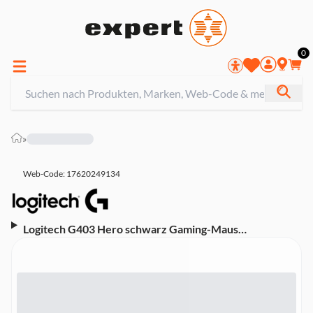
0
»
Web-Code: 17620249134
Logitech G403 Hero schwarz Gaming-Maus
(Kabelgebunden, 16000-dpi, RGB-Beleuchtung,
rechtshändig)