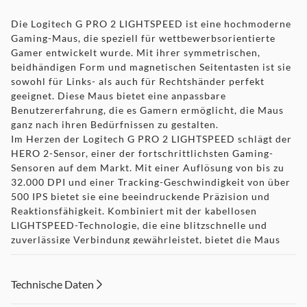
Die Logitech G PRO 2 LIGHTSPEED ist eine hochmoderne
Gaming-Maus, die speziell für wettbewerbsorientierte
Gamer entwickelt wurde. Mit ihrer symmetrischen,
beidhändigen Form und magnetischen Seitentasten ist sie
sowohl für Links- als auch für Rechtshänder perfekt
geeignet. Diese Maus bietet eine anpassbare
Benutzererfahrung, die es Gamern ermöglicht, die Maus
ganz nach ihren Bedürfnissen zu gestalten.
Im Herzen der Logitech G PRO 2 LIGHTSPEED schlägt der
HERO 2-Sensor, einer der fortschrittlichsten Gaming-
Sensoren auf dem Markt. Mit einer Auflösung von bis zu
32.000 DPI und einer Tracking-Geschwindigkeit von über
500 IPS bietet sie eine beeindruckende Präzision und
Reaktionsfähigkeit. Kombiniert mit der kabellosen
LIGHTSPEED-Technologie, die eine blitzschnelle und
zuverlässige Verbindung gewährleistet, bietet die Maus
eine Leistung, auf die sich Esport-Profis verlassen können.
Ein weiteres Highlight sind die LIGHTFORCE-Schalter, die
die Geschwindigkeit und Zuverlässigkeit von optischen
Technische Daten
Schaltern mit dem taktilen Feedback mechanischer