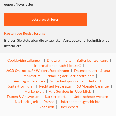
"Marketing".
expert Newsletter
Einstellungen anpassen
Jetzt registrieren
Kostenlose Registrierung
Bleiben Sie stets über die aktuellsten Angebote und Techniktrends
informiert.
Cookie-Einstellungen
|
Digitale Inhalte
|
Batterieentsorgung
|
Informationen nach ElektroG
|
AGB Onlinekauf / Widerrufsbelehrung
|
Datenschutzerklärung
|
Impressum
|
Erklärung der Barrierefreiheit
|
Vertrag widerrufen
|
Sicherheitsprobleme
|
Anfahrt
|
Kontaktformular
|
Recht auf Reparatur
|
60 Monate Garantie
|
Markenwelt
|
Alle Services im Überblick
|
Fragen & Antworten
|
Karriereportal
|
Unternehmer werden
|
Nachhaltigkeit
|
Presse
|
Unternehmensgeschichte
|
Expansion
|
Über expert