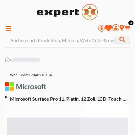
0
»
Web-Code: 17040210134
Microsoft Surface Pro 11, Platin, 12 Zoll, LCD, Touch,
Qualcomm Snapdragon X Plus, 16 GB, 512 GB SSD (90
Hz, Copilot+ PC, ohne Stift, ohne Tastatur)