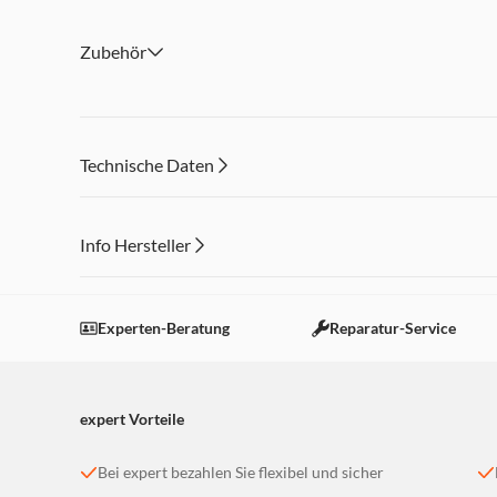
Zubehör
Technische Daten
Info Hersteller
Dieser Inhalt wird aufgrund Ihrer Cookie Präferenzen
Einstellungen anpassen
Experten-Beratung
Reparatur-Service
expert Vorteile
Bei expert bezahlen Sie flexibel und sicher