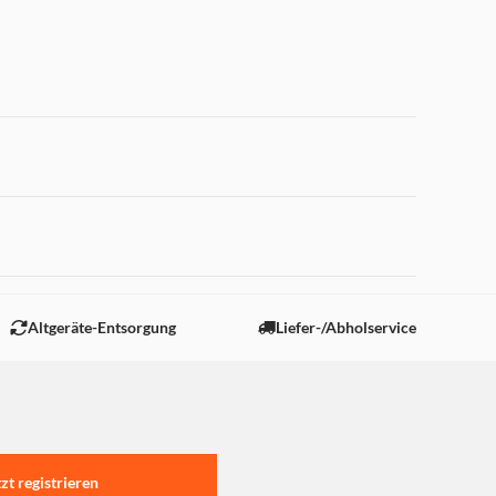
 "Marketing".
Altgeräte-Entsorgung
Liefer-/Abholservice
tzt registrieren