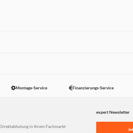
 nicht angezeigt. Um diesen Inhalt anzuzeigen aktivieren Sie bitte
Montage-Service
Finanzierungs-Service
expert Newsletter
Direktabholung in Ihrem Fachmarkt
Je