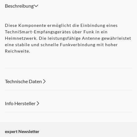
Beschreibung
Diese Komponente ermöglicht die Einbindung eines
TechniSmart-Empfangsgerätes über Funk in ein
Heimnetzwerk. Die leistungsfähige Antenne gewährleistet
eine stabile und schnelle Funkverbindung mit hoher
Reichweite.
Technische Daten
Info Hersteller
Dieser Inhalt wird aufgrund Ihrer Cookie Präferenzen nicht
angezeigt. Um diesen Inhalt anzuzeigen aktivieren Sie bitte
"Marketing".
expert Newsletter