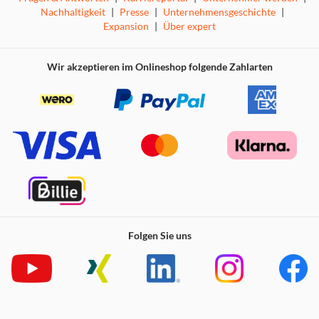
Router verwandeln.
Nachhaltigkeit
|
Presse
|
Unternehmensgeschichte
|
Expansion
|
Über expert
Wir akzeptieren im Onlineshop folgende Zahlarten
Genießen Sie überall eine makellose Verbindung
Der TL-WR1502X bietet mit seinen vielseitigen Modi,
darunter Router, USB-Tethering, 3G/4G-USB-Modem,
Hotspot, Access Point, Range Extender und Client,
flexible WiFi-Setups für Zuhause, Hotelaufenthalte und
Reisen.
Folgen Sie uns
Teilen Sie die Mobilfunkdaten Ihres Handys für
eine größere Abdeckung