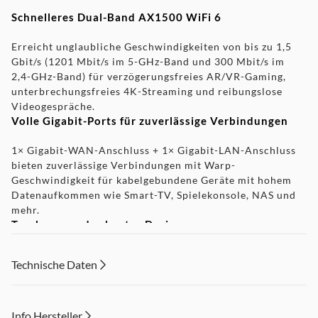
Schnelleres Dual-Band AX1500 WiFi 6
Erreicht unglaubliche Geschwindigkeiten von bis zu 1,5
Gbit/s (1201 Mbit/s im 5-GHz-Band und 300 Mbit/s im
2,4-GHz-Band) für verzögerungsfreies AR/VR-Gaming,
unterbrechungsfreies 4K-Streaming und reibungslose
Videogespräche.
Volle Gigabit-Ports für zuverlässige Verbindungen
1× Gigabit-WAN-Anschluss + 1× Gigabit-LAN-Anschluss
bieten zuverlässige Verbindungen mit Warp-
Geschwindigkeit für kabelgebundene Geräte mit hohem
Datenaufkommen wie Smart-TV, Spielekonsole, NAS und
mehr.
Tragbares und robustes Design
Der TL-WR1502X ist ein kompakter Reise-Router im
Technische Daten
Taschenformat für Ihre nächste Reise oder Ihr nächstes
Abenteuer. Seine geringe Größe ist für die
reisefreundliche Aufbewahrung konzipiert.
Genießen Sie überall ein zuverlässiges Netzwerk
Info Hersteller