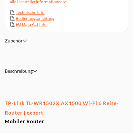
alle
Herstellerinformationen
24/7 sicheres Surfen mit VPN-Verschlüsselung
Technische Info
Stromversorgung mit einer (9V/12V PD/QC)-Powerbank
Bedienungsanleitung
(ohne Akku)
EU Data Act Info
Zubehör
Beschreibung
TP-Link TL-WR1502X AX1500 Wi-Fi 6 Reise-
Router | expert
Mobiler Router