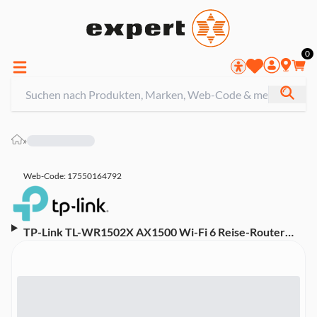
0
»
Web-Code: 17550164792
TP-Link TL-WR1502X AX1500 Wi-Fi 6 Reise-Router
(LAN, USB-A, 4G)