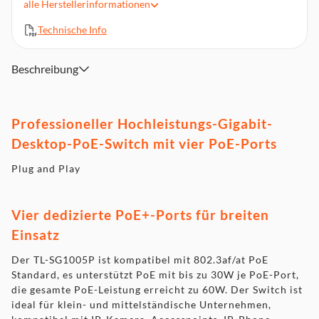
alle
Herstellerinformationen
Netzstandard: IEEE 802.1p, IEEE 802.3, IEEE 802.3af, IEEE
802.3u, IEEE 802.3x
Technische Info
Power over Ethernet (PoE)
Abmessungen: Breite: 99,8 mm, Tiefe: 97,8 mm, Höhe: 25
Beschreibung
mm
Maximum Kabellänge: 100 m
Unterstütze Kabeltypen: Cat3, Cat4, Cat5, Cat5e, Cat6
Professioneller Hochleistungs-Gigabit-
Desktop-PoE-Switch mit vier PoE-Ports
Plug and Play
Vier dedizierte PoE+-Ports für breiten
Einsatz
Der TL-SG1005P ist kompatibel mit 802.3af/at PoE
Standard, es unterstützt PoE mit bis zu 30W je PoE-Port,
die gesamte PoE-Leistung erreicht zu 60W. Der Switch ist
ideal für klein- und mittelständische Unternehmen,