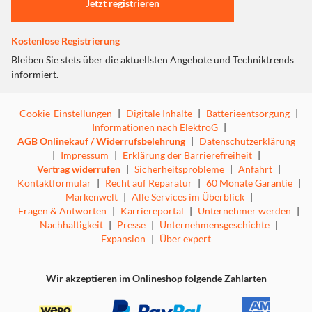
Jetzt registrieren
QoS: Reibungslose Internet-Verbindung
Priorisieren Sie gewünschte Endgeräte, deren
Kostenlose Registrierung
Datenverkehr bevorzugt werden soll.
Bleiben Sie stets über die aktuellsten Angebote und Techniktrends
informiert.
IGMP Snooping: Optimierte Übertragung für IPTV
Cookie-Einstellungen
|
Digitale Inhalte
|
Batterieentsorgung
|
IGMP-Snooping optimiert den Multicast-Datenstrom und
Informationen nach ElektroG
|
gewährleistet vor allem für IPTV eine
AGB Onlinekauf / Widerrufsbelehrung
|
Datenschutzerklärung
unterbrechungsfreie Netzwerkübertragung.
|
Impressum
|
Erklärung der Barrierefreiheit
|
Vertrag widerrufen
|
Sicherheitsprobleme
|
Anfahrt
|
Kontaktformular
|
Recht auf Reparatur
|
60 Monate Garantie
|
Robustes Metallgehäuse
Markenwelt
|
Alle Services im Überblick
|
Fragen & Antworten
|
Karriereportal
|
Unternehmer werden
|
Dank seinem robusten und kompakten Gehäuse mit
Nachhaltigkeit
|
Presse
|
Unternehmensgeschichte
|
abgeschirmtem RJ45-Anschluss und Desktop- /
Expansion
|
Über expert
Wandmontage-Design kommt der TL-SG1005P in jeder
Betriebsumgebung zurecht. Außerdem sorgt das
Wir akzeptieren im Onlineshop folgende Zahlarten
lüfterlose Design für einen ruhigen Betrieb.