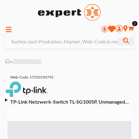
0
»
Web-Code: 17550150792
TP-Link Netzwerk-Switch TL-SG1005P, Unmanaged
Gigabit Ethernet (10/100/1000), Power over Ethernet
(PoE), Schwarz