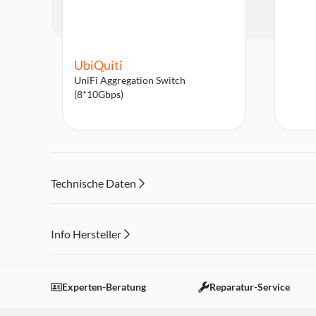
UbiQuiti
UniFi Aggregation Switch
(8*10Gbps)
Technische Daten
Info Hersteller
Dieser Inhalt wird aufgrund Ihrer Cookie Präferenzen
Einstellungen anpassen
Experten-Beratung
Reparatur-Service