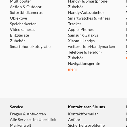
Multicopter
Handy- & Smartphone-
Action & Outdoor
Zubehör
Sofortbildkameras
Handy-Autozubehör
Objektive
Smartwatches & Fitness
Speicherkarten
Tracker
Videokameras
Apple iPhones
Blitzgeräte
Samsung Galaxys
Zubehör
Xiaomi Handys
Smartphone Fotografie
weitere Top-Handymarken
Telefone & Telefon-
Zubehör
Navigationsgeräte
mehr
Service
Kontaktieren Sie uns
Fragen & Antworten
Kontaktformular
Alle Services im Überblick
Anfahrt
Markenwelt
Sicherheitsprobleme