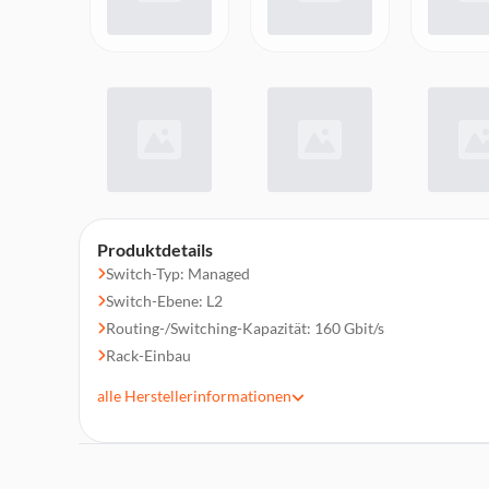
Produktdetails
Switch-Typ: Managed
Switch-Ebene: L2
Routing-/Switching-Kapazität: 160 Gbit/s
Rack-Einbau
Formfaktor: 1U
alle
Herstellerinformationen
10G-Unterstützung
Netzteil enthalten
Modul-Steckplätze SFP+: 8