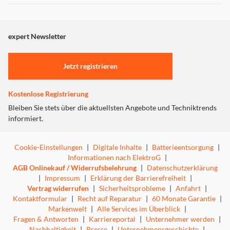
Dieser Inhalt wird aufgrund Ihrer Cookie Präferenzen nicht
angezeigt. Um diesen Inhalt anzuzeigen aktivieren Sie bitte
"Marketing".
expert Newsletter
Einstellungen anpassen
Jetzt registrieren
Kostenlose Registrierung
Bleiben Sie stets über die aktuellsten Angebote und Techniktrends
informiert.
Cookie-Einstellungen
|
Digitale Inhalte
|
Batterieentsorgung
|
Informationen nach ElektroG
|
AGB Onlinekauf / Widerrufsbelehrung
|
Datenschutzerklärung
|
Impressum
|
Erklärung der Barrierefreiheit
|
Vertrag widerrufen
|
Sicherheitsprobleme
|
Anfahrt
|
Kontaktformular
|
Recht auf Reparatur
|
60 Monate Garantie
|
Markenwelt
|
Alle Services im Überblick
|
Fragen & Antworten
|
Karriereportal
|
Unternehmer werden
|
Nachhaltigkeit
|
Presse
|
Unternehmensgeschichte
|