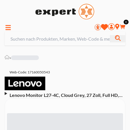
0
»
Web-Code: 17160050543
Lenovo Monitor L27-4C, Cloud Grey, 27 Zoll, Full HD,
IPS, 144 Hz, 1 ms (HDMI, VGA, neigbar, AMD FreeSync)