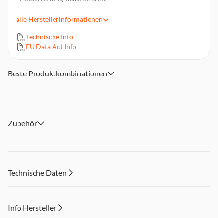
144 Hz Bildwiederholfrequenz
alle
Herstellerinformationen
AMD FreeSync
VESA 100 x 100 mm
Technische Info
EU Data Act Info
Lieferumfang: Lenovo L27-4C, 1x HDMI-Kabel 1.4 (1,8m) 1x
Netzkabel (1,8m), 1x Schraube
Beste Produktkombinationen
Zubehör
Technische Daten
Info Hersteller