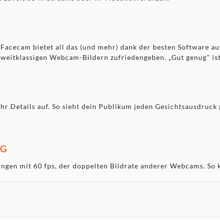
. Facecam bietet all das (und mehr) dank der besten Software 
zweitklassigen Webcam-Bildern zufriedengeben. „Gut genug" ist
r Details auf. So sieht dein Publikum jeden Gesichtsausdruck 
NG
ungen mit 60 fps, der doppelten Bildrate anderer Webcams. So 
N FARBEN