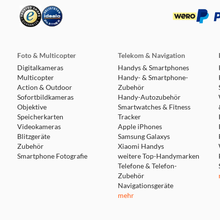
zentriert sich auf das Wesentliche und verzichtet auf alles 
äten, damit die Hardware sich um ihre Kernkompetenz kümmer
Foto & Multicopter
Telekom & Navigation
Digitalkameras
Handys & Smartphones
er hochmoderne Sensor von Sony® erfassen gemeinsam mehr Lich
Multicopter
Handy- & Smartphone-
uo bist du auch in schwach beleuchteten Umgebungen immer kla
Action & Outdoor
Zubehör
Sofortbildkameras
Handy-Autozubehör
Objektive
Smartwatches & Fitness
Speicherkarten
Tracker
rozessor in Facecam verbessert dein Video auf eine Weise, wie 
Videokameras
Apple iPhones
le Kontrolle, wie bei einer DSLR-Kamera.
Blitzgeräte
Samsung Galaxys
Zubehör
Xiaomi Handys
Smartphone Fotografie
weitere Top-Handymarken
Telefone & Telefon-
Zubehör
erumfang von Facecam gehört ein 2 Meter langes abnehmbares 
Navigationsgeräte
ings im komprimierten MJPEG-Format.
mehr