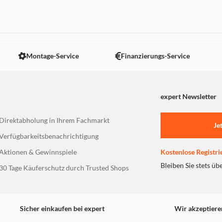
leidung. Facecam bietet naturgetreue Bilder mit Farbtiefe, da
 nicht angezeigt. Um diesen Inhalt anzuzeigen aktivieren Sie bitte
 LICHT
Montage-Service
Finanzierungs-Service
t Facecam Details und Farben auf Profiniveau. Ob du in einem
Schatten unter.
expert Newsletter
BEDINGUNGEN
Direktabholung in Ihrem Fachmarkt
mmern. Dank HDR in bis zu 1080p60 bleibst du mit Facecam au
Je
n musst.
Verfügbarkeitsbenachrichtigung
Aktionen & Gewinnspiele
Kostenlose Registri
Bleiben Sie stets üb
TZT?
30 Tage Käuferschutz durch Trusted Shops
 einem klaren Bild. Andere Webcams benötigen zusätzliche Vera
t.
Sicher einkaufen bei expert
Wir akzeptiere