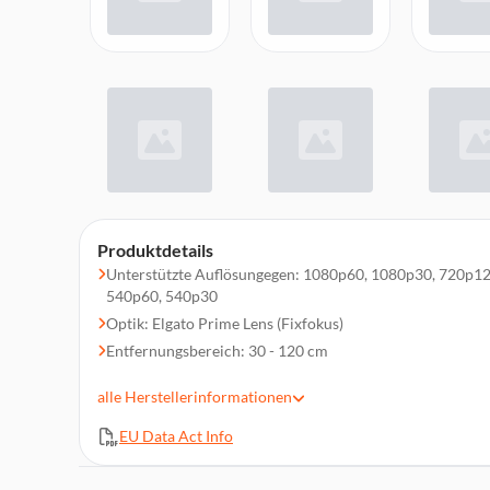
Produktdetails
Unterstützte Auflösungegen: 1080p60, 1080p30, 720p12
540p60, 540p30
Optik: Elgato Prime Lens (Fixfokus)
Entfernungsbereich: 30 - 120 cm
Blende: f/2.4
alle
Herstellerinformationen
Sichtfeld: 84 Grad
Sensor: SONY STARVIS CMOS-Sensor 1/2,5 Zoll
EU Data Act Info
Schnittstelle: USB Typ-C
Montagepunkt: 1/4-Zoll-Gewinde