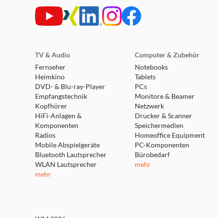
UNTER DER HAUBE
Wie entwickelt man eine bessere Webcam? Man kon
sind, überlässt Facecam den Ton deinen Audioger
TV & Audio
Computer & Zubehör
PRÄZISE AUFNAHME
Fernseher
Notebooks
Das speziell entwickelte Premium-Objektiv und d
Heimkino
Tablets
farbgetreues Bild. Mit diesem leistungsstarken D
DVD- & Blu-ray-Player
PCs
Empfangstechnik
Monitore & Beamer
Kopfhörer
Netzwerk
ROBUSTE BILDENGINE
HiFi-Anlagen &
Drucker & Scanner
Hier findet die Magie statt. Ein ultraschneller P
Komponenten
Speichermedien
erfolgen automatisch, bei anderen hast du die vol
Radios
Homeoffice Equipment
Mobile Abspielgeräte
PC-Komponenten
Bluetooth Lautsprecher
Bürobedarf
ULTRASCHNELLES USB
WLAN Lautsprecher
mehr
mehr
Erlebe die geballte Power von USB 3.0. Zum Lief
USB 2.0 ist ebenfalls gewährleistet, dann allerd
SPEZIELL ENTWICKELTER KÜHLKÖRPER