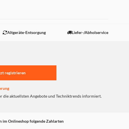
mit dein Publikum den Eindruck hat, dich wirklich
 "Marketing".
Altgeräte-Entsorgung
Liefer-/Abholservice
 abgedunkelten Gaming-Raum sitzt oder
ch unter extremsten Bedingungen immer im Fokus,
tzt registrieren
erung
er die aktuellsten Angebote und Techniktrends informiert.
rbeitungsschritte, was zu unnötigen
n im Onlineshop folgende Zahlarten