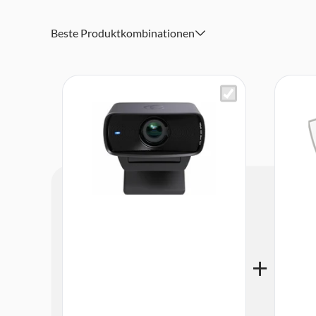
Abmessungen: B 84 x H 38 x T 61 mm (ohne Halterung)
Beste Produktkombinationen
Inhalt: Facecam MK.2, Monitorhalterung mit 1/4-Zoll-
Kabel (200 cm), Kurzanleitung