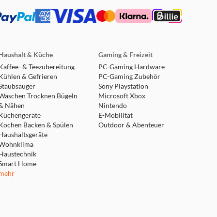
Unwichtige. Und weil Webcam-Mikrofone miserabel
n kann.
Haushalt & Küche
Gaming & Freizeit
Kaffee- & Teezubereitung
PC-Gaming Hardware
t und erzeugen so ein detailliertes und
Kühlen & Gefrieren
PC-Gaming Zubehör
r zu sehen.
Staubsauger
Sony Playstation
Waschen Trocknen Bügeln
Microsoft Xbox
& Nähen
Nintendo
Küchengeräte
E-Mobilität
es andere Webcams nicht können. Einige Dinge
Kochen Backen & Spülen
Outdoor & Abenteuer
Haushaltsgeräte
Wohnklima
Haustechnik
Smart Home
mehr
USB-A-auf-USB-C-Kabel. Abwärtskompatibilität mit