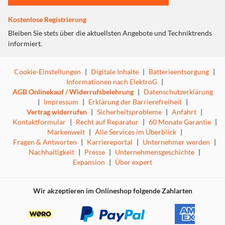
Display-Unterstützung und einen Thunderbolt 4 / USB4
kompatiblen Port (40Gbps, 100W PD, 6K 60Hz Video).
Kostenlose Registrierung
Darüber hinaus bietet der universelle USB-C-Adapter
Bleiben Sie stets über die aktuellsten Angebote und Techniktrends
Kompatibilität mit Chromebook, PC oder USB-C-iPad,
informiert.
und die erweiterten USB-C-Anschlüsse ermöglichen die
Kompatibilität mit oder ohne Schutzhülle.
Cookie-Einstellungen
|
Digitale Inhalte
|
Batterieentsorgung
|
7 unverzichtbare Anschlüsse
Informationen nach ElektroG
|
AGB Onlinekauf / Widerrufsbelehrung
|
Datenschutzerklärung
Egal, ob Sie Display-Unterstützung benötigen oder Daten
|
Impressum
|
Erklärung der Barrierefreiheit
|
mit hoher Geschwindigkeit übertragen möchten, genießen
Vertrag widerrufen
|
Sicherheitsprobleme
|
Anfahrt
|
Sie 7 Anschlüsse, darunter: HDMI 4K 60Hz, Gigabit
Kontaktformular
|
Recht auf Reparatur
|
60 Monate Garantie
|
Ethernet, USB 5Gbps, USB-C 5Gbps, MicroSD 104 MB/s,
Markenwelt
|
Alle Services im Überblick
|
3,5mm Audio Combo Jack und ein Thunderbolt 4 / USB4
Fragen & Antworten
|
Karriereportal
|
Unternehmer werden
|
kompatibler Port (40Gbps, 100W PD, 6K, 60Hz Video).
Nachhaltigkeit
|
Presse
|
Unternehmensgeschichte
|
Kompatibilität mit MacBooks von 2016 bis 2021
Expansion
|
Über expert
Dieser ultrakompakte USB-C-Hub funktioniert mit jedem
MacBook Pro oder MacBook Air von 2016 bis 2021 und
Wir akzeptieren im Onlineshop folgende Zahlarten
darüber hinaus.
Schnelles Laden