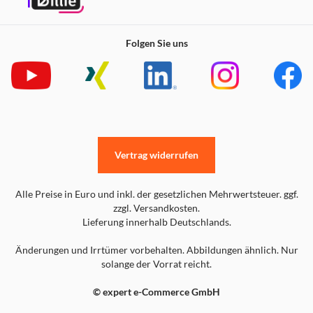
lange Sessions, ohne dein Headset mittendrin aufladen zu
müssen.
Zuverlässige 2,4-GHz-Wireless-Verbindung
Folgen Sie uns
Die stabile 2,4-GHz-Wireless-Verbindung liefert einen
unglaublich satten Klang – ganz ohne Kabel. Genieße ohne
Kabel maximale Freiheit beim Spielen!
Leicht zugängliche Audiosteuerung
Dank der Audio-Bedienelemente direkt am Headset musst
du dich nicht durch einen Wust aus Menüs kämpfen, nur
Vertrag widerrufen
um die Lautstärke einzustellen.
Alle Preise in Euro und inkl. der gesetzlichen Mehrwertsteuer. ggf.
zzgl. Versandkosten.
Lieferung innerhalb Deutschlands.
Änderungen und Irrtümer vorbehalten. Abbildungen ähnlich. Nur
solange der Vorrat reicht.
© expert e-Commerce GmbH