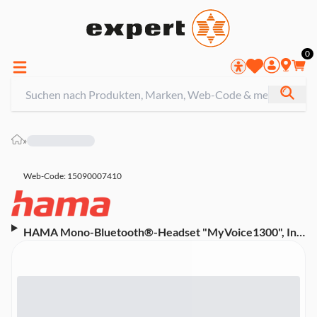
0
»
Web-Code: 15090007410
HAMA Mono-Bluetooth®-Headset "MyVoice1300", In-
Ear, Multipoint, Sprachsteuerung (00177060) (Handy-
Headset, kabellos)