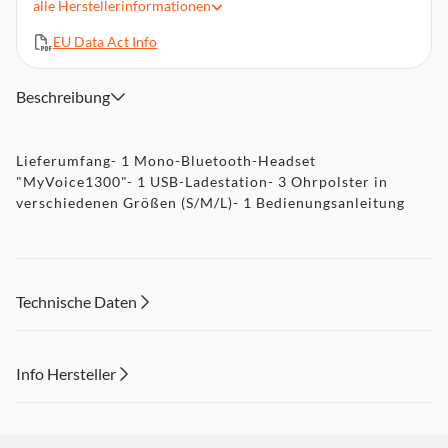
unterdrückt Außengeräusche und überträgt klar die eigene
alle
Herstellerinformationen
Stimme
EU Data Act Info
USB-Ladestation ermöglicht jederzeit bequemes Aufladen,
z. B. im Auto, am Power Pack oder Notebook
Verbindung mit zwei Smartphones gleichzeitig möglich
Beschreibung
Lieferumfang- 1 Mono-Bluetooth-Headset
"MyVoice1300"- 1 USB-Ladestation- 3 Ohrpolster in
verschiedenen Größen (S/M/L)- 1 Bedienungsanleitung
Technische Daten
Info Hersteller
Dieser Inhalt wird aufgrund Ihrer Cookie Präferenzen nicht
angezeigt. Um diesen Inhalt anzuzeigen aktivieren Sie bitte