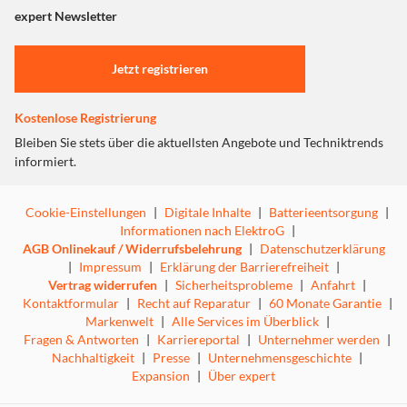
"Marketing".
expert Newsletter
Einstellungen anpassen
Jetzt registrieren
Kostenlose Registrierung
Bleiben Sie stets über die aktuellsten Angebote und Techniktrends
informiert.
Cookie-Einstellungen
|
Digitale Inhalte
|
Batterieentsorgung
|
Informationen nach ElektroG
|
AGB Onlinekauf / Widerrufsbelehrung
|
Datenschutzerklärung
|
Impressum
|
Erklärung der Barrierefreiheit
|
Vertrag widerrufen
|
Sicherheitsprobleme
|
Anfahrt
|
Kontaktformular
|
Recht auf Reparatur
|
60 Monate Garantie
|
Markenwelt
|
Alle Services im Überblick
|
Fragen & Antworten
|
Karriereportal
|
Unternehmer werden
|
Nachhaltigkeit
|
Presse
|
Unternehmensgeschichte
|
Expansion
|
Über expert