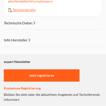
alle
Herstellerinformationen
Typ: Original
Druckfarben: Schwarz
Technische Info
Technische Daten
Info Hersteller
Dieser Inhalt wird aufgrund Ihrer Cookie Präferenzen nicht
angezeigt. Um diesen Inhalt anzuzeigen aktivieren Sie bitte
"Marketing".
expert Newsletter
Einstellungen anpassen
Jetzt registrieren
Kostenlose Registrierung
Bleiben Sie stets über die aktuellsten Angebote und Techniktrends
informiert.