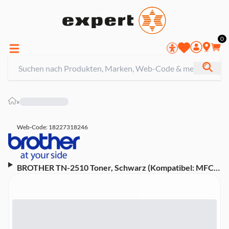
0
»
Web-Code: 18227318246
BROTHER TN-2510 Toner, Schwarz (Kompatibel: MFC-
L2860DWE, DCP-L2627DWE, HL-L2400DWE, MFC L-
2827DW)