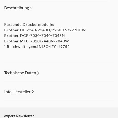
Beschreibung
Passende Druckermodelle:
Brother HL-2240/2240D/2250DN/2270DW
Brother DCP-7030/7040/7045N
Brother MFC-7320/7440N/7840W
¹ Reichweite gemäß ISO/IEC 19752
Technische Daten
Info Hersteller
Dieser Inhalt wird aufgrund Ihrer Cookie Präferenzen nicht
angezeigt. Um diesen Inhalt anzuzeigen aktivieren Sie bitte
"Marketing".
expert Newsletter