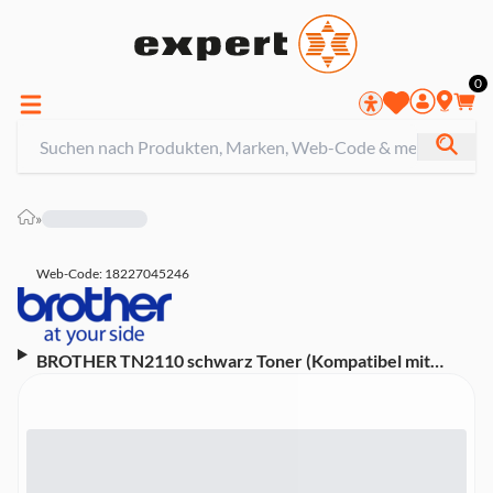
0
»
Web-Code: 18227045246
BROTHER TN2110 schwarz Toner (Kompatibel mit
DCP-7030, DCP-7040, DCP-7045N, HL-2140, HL-
2150N, HL-2170W, MFC-7320, MFC-7440N, MFC-
7840W)