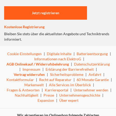
Einstellungen anpassen
Jetzt registrieren
Kostenlose Registrierung
Bleiben Sie stets über die aktuellsten Angebote und Techniktrends
informiert.
Cookie-Einstellungen
|
Digitale Inhalte
|
Batterieentsorgung
|
Informationen nach ElektroG
|
AGB Onlinekauf / Widerrufsbelehrung
|
Datenschutzerklärung
|
Impressum
|
Erklärung der Barrierefreiheit
|
Vertrag widerrufen
|
Sicherheitsprobleme
|
Anfahrt
|
Kontaktformular
|
Recht auf Reparatur
|
60 Monate Garantie
|
Markenwelt
|
Alle Services im Überblick
|
Fragen & Antworten
|
Karriereportal
|
Unternehmer werden
|
Nachhaltigkeit
|
Presse
|
Unternehmensgeschichte
|
Expansion
|
Über expert
Wir akzeptieren im Onlineshop folgende Zahlarten