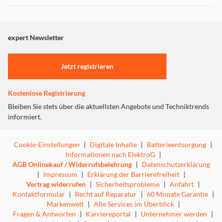
Dieser Inhalt wird aufgrund Ihrer Cookie Präferenzen nicht
angezeigt. Um diesen Inhalt anzuzeigen aktivieren Sie bitte
"Marketing".
expert Newsletter
Einstellungen anpassen
Jetzt registrieren
Kostenlose Registrierung
Bleiben Sie stets über die aktuellsten Angebote und Techniktrends
informiert.
Cookie-Einstellungen
|
Digitale Inhalte
|
Batterieentsorgung
|
Informationen nach ElektroG
|
AGB Onlinekauf / Widerrufsbelehrung
|
Datenschutzerklärung
|
Impressum
|
Erklärung der Barrierefreiheit
|
Vertrag widerrufen
|
Sicherheitsprobleme
|
Anfahrt
|
Kontaktformular
|
Recht auf Reparatur
|
60 Monate Garantie
|
Markenwelt
|
Alle Services im Überblick
|
Fragen & Antworten
|
Karriereportal
|
Unternehmer werden
|