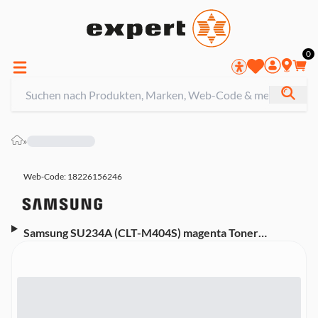
0
»
Web-Code: 18226156246
Samsung SU234A (CLT-M404S) magenta Toner
(Kompatibel mit Xpress C430 (SL-C430), Xpress C430W
(SL-C430W), Xpress C480 (SL-C480), Xpress C480W
(SL-C480W), Xpress C480FN, Xpress C480FW, SL-
C480FW)